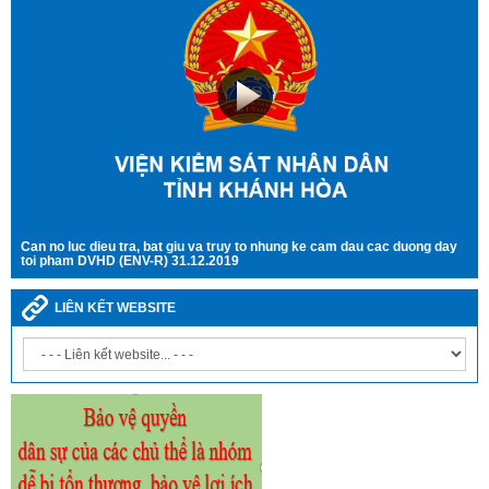
Can no luc dieu tra, bat giu va truy to nhung ke cam dau cac duong day
toi pham DVHD (ENV-R) 31.12.2019
LIÊN KẾT WEBSITE