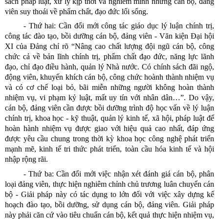
sách pháp luật, xử lý kịp thời và nghiêm minh những cán bộ, đảng
viên suy thoái về phẩm chất, đạo đức lối sống.
- Thứ hai: Cần đổi mới công tác giáo dục lý luận chính trị,
công tác đào tạo, bồi dưỡng cán bộ, đảng viên - Văn kiện Đại hội
XI của Đảng chỉ rõ “Nâng cao chất lượng đội ngũ cán bộ, công
chức cả về bản lĩnh chính trị, phẩm chất đạo đức, năng lực lãnh
đạo, chỉ đạo điều hành, quản lý Nhà nước. Có chính sách đãi ngộ,
động viên, khuyến khích cán bộ, công chức hoành thành nhiệm vụ
và có cơ chế loại bỏ, bãi miễn những người không hoàn thành
nhiệm vụ, vi phạm kỷ luật, mất uy tín với nhân dân…”. Do vậy,
cán bộ, đảng viên cần được bồi dưỡng trình độ học vấn về lý luận
chính trị, khoa học - kỹ thuật, quản lý kinh tế, xã hội, pháp luật để
hoàn hành nhiệm vụ được giao với hiệu quả cao nhất, đáp ứng
được yêu cầu chung trong thời kỳ khoa học công nghệ phát triển
mạnh mẽ, kinh tế tri thức phát triển, toàn cầu hóa kinh tế và hội
nhập rộng rãi.
- Thứ ba: Cần đổi mới việc nhận xét đánh giá cán bộ, phân
loại đảng viên, thực hiện nghiêm chỉnh chủ trương luân chuyển cán
bộ - Giải pháp này có tác dụng to lớn đối với việc xây dựng kế
hoạch đào tạo, bồi dưỡng, sử dụng cán bộ, đảng viên. Giải pháp
này phải căn cứ vào tiêu chuẩn cán bộ, kết quả thực hiện nhiệm vụ,