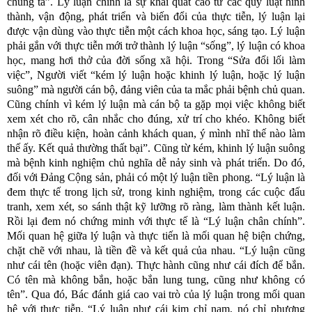
chúng ta”. Lý luận chính là sự khái quát cao từ các quy luật hình
thành, vận động, phát triển và biến đổi của thực tiễn, lý luận lại
được vận dùng vào thực tiễn một cách khoa học, sáng tạo. Lý luận
phải gắn với thực tiễn mới trở thành lý luận “sống”, lý luận có khoa
học, mang hơi thở của đời sống xã hội. Trong “Sửa đổi lối làm
việc”, Người viết “kém lý luận hoặc khinh lý luận, hoặc lý luận
suông” mà người cán bộ, đảng viên của ta mắc phải bệnh chủ quan.
Cũng chính vì kém lý luận mà cán bộ ta gặp mọi việc không biết
xem xét cho rõ, cân nhắc cho đúng, xử trí cho khéo. Không biết
nhận rõ điều kiện, hoàn cảnh khách quan, ý mình nhĩ thế nào làm
thế ấy. Kết quả thường thất bại”. Cũng từ kém, khinh lý luận suông
mà bệnh kinh nghiệm chủ nghĩa dễ nảy sinh và phát triển. Do đó,
đối với Đảng Cộng sản, phải có một lý luận tiền phong. “Lý luận là
đem thực tế trong lịch sử, trong kinh nghiệm, trong các cuộc đấu
tranh, xem xét, so sánh thật kỹ lưỡng rõ ràng, làm thành kết luận.
Rồi lại đem nó chứng minh với thực tế là “Lý luận chân chính”.
Mối quan hệ giữa lý luận và thực tiến là mối quan hệ biện chứng,
chặt chẽ với nhau, là tiền đề và kết quả của nhau. “Lý luận cũng
như cái tên (hoặc viên đạn). Thực hành cũng như cái đích để bắn.
Có tên mà không bắn, hoặc bắn lung tung, cũng như không có
tên”. Qua đó, Bác đánh giá cao vai trò của lý luận trong mối quan
hệ với thực tiễn. “Lý luận như cái kim chỉ nam, nó chỉ phương