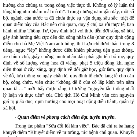
hướng cho chúng ta trong công việc thực tế. Không có lý luận thì
lúng túng như nhắm mắt mà đi”. Trong những năm gần đây, một số
bộ, ngành của nước ta đã chưa thực sự vận dụng sâu sắc, triệt để
quan điểm này của Bác nên chủ quan, duy ý chí, xa rời thực tế, ban
hành những Thông Tư, Quy định trái với thực tiễn đời sống xã hội,
gây ảnh hưởng tiêu cực đến đời sống nhân dân (như quy định cộng
điểm cho bà Mẹ Việt Nam anh hùng, thịt Lợn chỉ được bán trong 8
tiếng, ngực “lép” không được điều khiển phương tiện giao thông,
xe chính chủ, giấy chứng minh nhân dân phải ghi tến bố mẹ, quy
định về số lượng vòng hoa đi viếng, phạt 5 triệu đồng khi nghe
điện thoại ở cây xăng, quy định về đổi giờ học, giờ làm, quy định
về đỗ, lưu thông xe ngày chẵn lẻ, quy định tổ chức tang lễ cho cán
bộ, công chức, viên chức “không để ô cửa có lắp kính trên nắm
quan tài…” mới thấy được rằng, tư tưởng “nguyên tắc thống nhất
lý luận và thực tiễn” của Chủ tịch Hồ Chí Minh vẫn còn nguyên
giá trị giáo dục, định hướng cho mọi hoạt động điều hành, quản lý
xã hội.
- Quan điểm về phong cách diễn đạt, tuyên truyền.
Trong tác phẩm “Sửa đổi lối làm việc”, Bác đã chỉ ra ba hạng
khuyết điểm “Khuyết điểm về tư tưởng, tức bệnh chủ quan. Khuyết