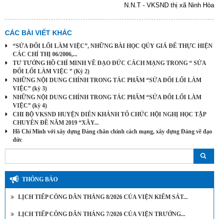
N.N.T - VKSND thị xã Ninh Hòa
CÁC BÀI VIẾT KHÁC
“SỬA ĐỔI LỐI LÀM VIỆC”, NHỮNG BÀI HỌC QÚY GIÁ ĐỂ THỰC HIỆN
CÁC CHỈ THỊ 06/2006,...
TƯ TƯỞNG HỒ CHÍ MINH VỀ ĐẠO ĐỨC CÁCH MẠNG TRONG “ SỬA
ĐỔI LỐI LÀM VIỆC ” (Kỳ 2)
NHỮNG NỘI DUNG CHÍNH TRONG TÁC PHẨM “SỬA ĐỔI LỐI LÀM
VIỆC” (kỳ 3)
NHỮNG NỘI DUNG CHÍNH TRONG TÁC PHẨM “SỬA ĐỔI LỐI LÀM
VIỆC” (kỳ 4)
CHI BỘ VKSND HUYỆN DIÊN KHÁNH TỔ CHỨC HỘI NGHỊ HỌC TẬP
CHUYÊN ĐỀ NĂM 2019 “XÂY...
Hồ Chí Minh với xây dựng Đảng chân chính cách mạng, xây dựng Đảng về đạo
đức
THÔNG BÁO
LỊCH TIẾP CÔNG DÂN THÁNG 8/2026 CỦA VIỆN KIỂM SÁT...
LỊCH TIẾP CÔNG DÂN THÁNG 7/2026 CỦA VIỆN TRƯỞNG...