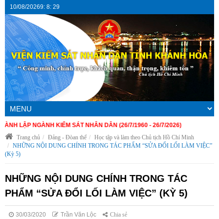
10/08/2026
9
:
8
:
30
ÀNH KIỂM SÁT NHÂN DÂN (26/7/1960 - 26/7/2026)
Trang chủ
Đảng - Đòan thể
Học tập và làm theo Chủ tịch Hồ Chí Minh
NHỮNG NỘI DUNG CHÍNH TRONG TÁC PHẨM “SỬA ĐỔI LỐI LÀM VIỆC”
(Kỳ 5)
NHỮNG NỘI DUNG CHÍNH TRONG TÁC
PHẨM “SỬA ĐỔI LỐI LÀM VIỆC” (KỲ 5)
30/03/2020
Trần Văn Lộc
Chia sẻ