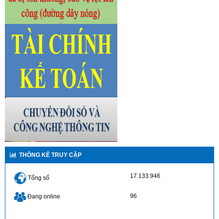
THÔNG KÊ TRUY CẬP
17.133.946
Tổng số
96
Đang online