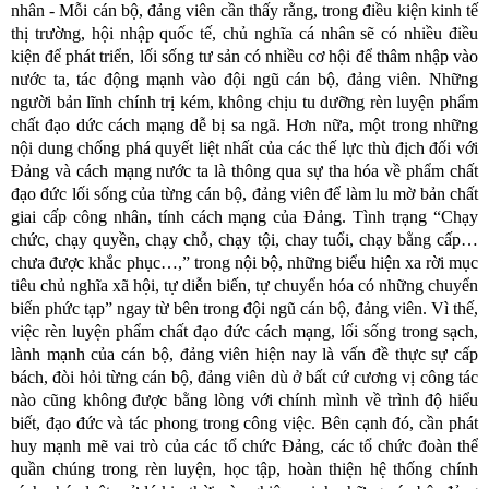
nhân - Mỗi cán bộ, đảng viên cần thấy rằng, trong điều kiện kinh tế
thị trường, hội nhập quốc tế, chủ nghĩa cá nhân sẽ có nhiều điều
kiện để phát triển, lối sống tư sản có nhiều cơ hội để thâm nhập vào
nước ta, tác động mạnh vào đội ngũ cán bộ, đảng viên. Những
người bản lĩnh chính trị kém, không chịu tu dưỡng rèn luyện phẩm
chất đạo dức cách mạng dễ bị sa ngã. Hơn nữa, một trong những
nội dung chống phá quyết liệt nhất của các thế lực thù địch đối với
Đảng và cách mạng nước ta là thông qua sự tha hóa về phẩm chất
đạo đức lối sống của từng cán bộ, đảng viên để làm lu mờ bản chất
giai cấp công nhân, tính cách mạng của Đảng. Tình trạng “Chạy
chức, chạy quyền, chạy chỗ, chạy tội, chay tuổi, chạy bằng cấp…
chưa được khắc phục…,” trong nội bộ, những biểu hiện xa rời mục
tiêu chủ nghĩa xã hội, tự diễn biến, tự chuyển hóa có những chuyển
biến phức tạp” ngay từ bên trong đội ngũ cán bộ, đảng viên. Vì thế,
việc rèn luyện phẩm chất đạo đức cách mạng, lối sống trong sạch,
lành mạnh của cán bộ, đảng viên hiện nay là vấn đề thực sự cấp
bách, đòi hỏi từng cán bộ, đảng viên dù ở bất cứ cương vị công tác
nào cũng không được bằng lòng với chính mình về trình độ hiểu
biết, đạo đức và tác phong trong công việc. Bên cạnh đó, cần phát
huy mạnh mẽ vai trò của các tổ chức Đảng, các tổ chức đoàn thể
quần chúng trong rèn luyện, học tập, hoàn thiện hệ thống chính