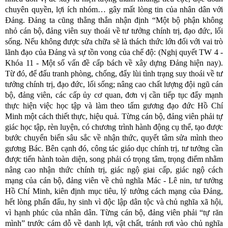
chuyên quyền, lợi ích nhóm… gây mất lòng tin của nhân dân với
Đảng. Đảng ta cũng thẳng thắn nhận định “Một bộ phận không
nhỏ cán bộ, đảng viên suy thoái về tư tưởng chính trị, đạo đức, lối
sống. Nếu không được sửa chữa sẽ là thách thức lớn đối với vai trò
lãnh đạo của Đảng và sự tồn vong của chế độ: (Nghị quyết TW 4 -
Khóa 11 - Một số vấn đề cấp bách về xây dựng Đảng hiện nay).
Từ đó, để đấu tranh phòng, chống, đẩy lùi tình trạng suy thoái về tư
tưởng chính trị, đạo đức, lối sống; nâng cao chất lượng đội ngũ cán
bộ, đảng viên, các cấp ủy cơ quan, đơn vị cần tiếp tục đẩy mạnh
thực hiện việc học tập và làm theo tấm gương đạo đức Hồ Chí
Minh một cách thiết thực, hiệu quả. Từng cán bộ, đảng viên phải tự
giác học tập, rèn luyện, có chương trình hành động cụ thể, tạo được
bước chuyển biến sâu sắc về nhận thức, quyết tâm sửa mình theo
gương Bác. Bên cạnh đó, công tác giáo dục chính trị, tư tưởng cần
được tiến hành toàn diện, song phải có trọng tâm, trọng điểm nhằm
nâng cao nhận thức chính trị, giác ngộ giai cấp, giác ngộ cách
mạng của cán bộ, đảng viên về chủ nghĩa Mác - Lê nin, tư tưởng
Hồ Chí Minh, kiên định mục tiêu, lý tưởng cách mạng của Đảng,
hết lòng phấn đấu, hy sinh vì độc lập dân tộc và chủ nghĩa xã hội,
vì hạnh phúc của nhân dân. Từng cán bộ, đảng viên phải “tự răn
mình” trước cám dỗ về danh lợi, vật chất, tránh rơi vào chủ nghĩa