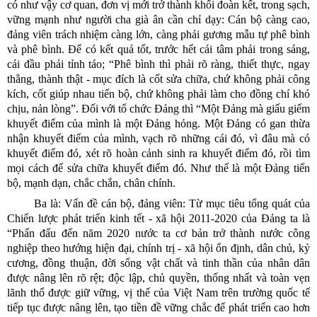
có như vậy cơ quan, đơn vị mới trở thành khối đoàn kết, trong sạch,
vững mạnh như người cha già ân cần chỉ dạy: Cán bộ càng cao,
đảng viên trách nhiệm càng lớn, càng phải gương mẫu tự phê bình
và phê bình. Để có kết quả tốt, trước hết cái tâm phải trong sáng,
cái đầu phải tỉnh táo; “Phê bình thì phải rõ ràng, thiết thực, ngay
thẳng, thành thật - mục đích là cốt sửa chữa, chứ không phải công
kích, cốt giúp nhau tiến bộ, chứ không phải làm cho đồng chí khó
chịu, nản lòng”. Đối với tổ chức Đảng thì “Một Đảng mà giấu giếm
khuyết điểm của mình là một Đảng hỏng. Một Đảng có gan thừa
nhận khuyết điểm của mình, vạch rõ những cái đó, vì đâu mà có
khuyết điểm đó, xét rõ hoàn cảnh sinh ra khuyết điểm đó, rồi tìm
mọi cách để sửa chữa khuyết điểm đó. Như thế là một Đảng tiến
bộ, mạnh dạn, chắc chắn, chân chính.
Ba là: Vấn đề cán bộ, đảng viên: Từ mục tiêu tổng quát của
Chiến lược phát triển kinh tết - xã hội 2011-2020 của Đảng ta là
“Phấn đấu đến năm 2020 nước ta cơ bản trở thành nước công
nghiệp theo hướng hiện đại, chính trị - xã hội ổn định, dân chủ, kỷ
cương, đồng thuận, đời sống vật chất và tinh thần của nhân dân
được nâng lên rõ rệt; độc lập, chủ quyền, thống nhất và toàn vẹn
lãnh thổ được giữ vững, vị thế của Việt Nam trên trường quốc tế
tiếp tục được nâng lên, tạo tiền đề vững chắc để phát triển cao hơn