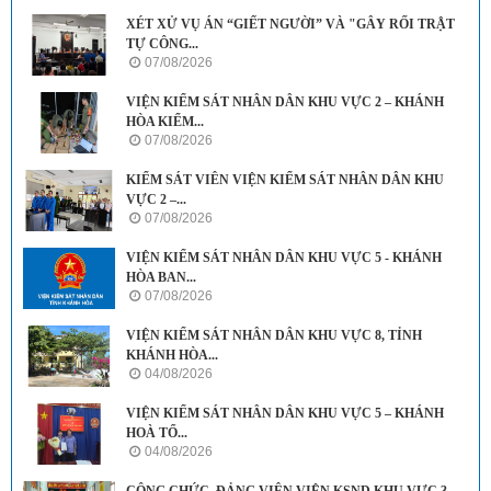
XÉT XỬ VỤ ÁN “GIẾT NGƯỜI” VÀ "GÂY RỐI TRẬT
TỰ CÔNG...
07/08/2026
VIỆN KIỂM SÁT NHÂN DÂN KHU VỰC 2 – KHÁNH
HÒA KIỂM...
07/08/2026
KIỂM SÁT VIÊN VIỆN KIỂM SÁT NHÂN DÂN KHU
VỰC 2 –...
07/08/2026
VIỆN KIỂM SÁT NHÂN DÂN KHU VỰC 5 - KHÁNH
HÒA BAN...
07/08/2026
VIỆN KIỂM SÁT NHÂN DÂN KHU VỰC 8, TỈNH
KHÁNH HÒA...
04/08/2026
VIỆN KIỂM SÁT NHÂN DÂN KHU VỰC 5 – KHÁNH
HOÀ TỔ...
04/08/2026
CÔNG CHỨC, ĐẢNG VIÊN VIỆN KSND KHU VỰC 3 -