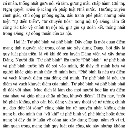
cá nhân, thống nhất giữa nói và làm, gương mẫu chấp hành Chỉ thị,
Nghị quyết, Điều lệ Đảng và pháp luật Nhà nước. Thường xuyên
cảnh giác, chủ động phòng ngừa, đấu tranh phê phán những biểu
hiện “tự diễn biến”, “tự chuyển hóa” trong nội bộ Đảng; làm tốt
công tác bảo vệ chính trị nội bộ, giữ gìn sự đoàn kết, thống nhất
trong Đảng, sự đồng thuận của xã hội.
Hai là: Tự phê bình và phê bình: Đây cũng là một quan điểm
mang tính nguyên tắc trong công tác xây dựng Đảng, bởi đây là
quy luật phát triển, là vũ khí để rèn luyện Đảng viên và xây dựng
Đảng. Người đặt “Tự phê bình” lên trước “Phê bình”, tự phê bình
và phê bình trước hết để soi vào mình, để thấy rõ mình hơn và
người khác giúp mình thấy rõ mình hơn. “Phê bình là nêu ưu điểm
và vạch khuyết điểm của đồng chí mình. Tự phê bình là nêu ưu
điểm và vạch khuyết điểm của mình. Tự phê bình và phê bình phải
đi đôi với nhau. Mục đích là làm cho mọi người học lẫn ưu điểm
của nhau và giúp nhau chữa những khuyết điểm”. Hiện nay, “một
bộ phận không nhỏ cán bộ, đảng viên suy thoái về tư tưởng chính
trị, đạo đức lối sống” cũng phần lớn từ nguyên nhân không chịu
trang bị cho mình thứ “vũ khí” tự phê bình và phê bình; hoặc được
trang bị đầy đủ lý luận về công tác xây dựng Đảng, nắm rõ vị trí,
tầm quan trọng mang tính quy luật của công tác này nhưng không