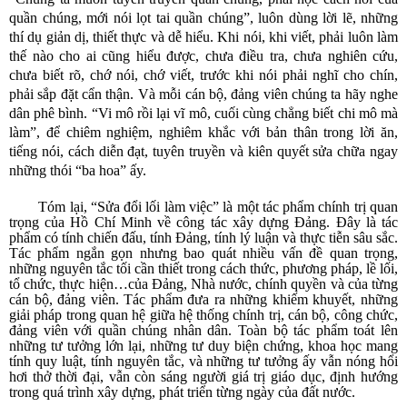
quần chúng, mới nói lọt tai quần chúng”, luôn dùng lời lẽ, những
thí dụ giản dị, thiết thực và dễ hiểu. Khi nói, khi viết, phải luôn làm
thế nào cho ai cũng hiểu được, chưa điều tra, chưa nghiên cứu,
chưa biết rõ, chớ nói, chớ viết, trước khi nói phải nghĩ cho chín,
phải sắp đặt cẩn thận. Và mỗi cán bộ, đảng viên chúng ta hãy nghe
dân phê bình. “Vi mô rồi lại vĩ mô, cuối cùng chẳng biết chi mô mà
làm”, để chiêm nghiệm, nghiêm khắc với bản thân trong lời ăn,
tiếng nói, cách diễn đạt, tuyên truyền và kiên quyết sửa chữa ngay
những thói “ba hoa” ấy.
Tóm lại, “Sửa đổi lối làm việc” là một tác phẩm chính trị quan
trọng của Hồ Chí Minh về công tác xây dựng Đảng. Đây là tác
phẩm có tính chiến đấu, tính Đảng, tính lý luận và thực tiễn sâu sắc.
Tác phẩm ngắn gọn nhưng bao quát nhiều vấn đề quan trọng,
những nguyên tắc tối cần thiết trong cách thức, phương pháp, lề lối,
tổ chức, thực hiện…của Đảng, Nhà nước, chính quyền và của từng
cán bộ, đảng viên. Tác phẩm đưa ra những khiếm khuyết, những
giải pháp trong quan hệ giữa hệ thống chính trị, cán bộ, công chức,
đảng viên với quần chúng nhân dân. Toàn bộ tác phẩm toát lên
những tư tưởng lớn lại, những tư duy biện chứng, khoa học mang
tính quy luật, tính nguyên tắc, và những tư tưởng ấy vẫn nóng hổi
hơi thở thời đại, vẫn còn sáng người giá trị giáo dục, định hướng
trong quá trình xây dựng, phát triển từng ngày của đất nước.