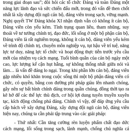
trong giai đoạn sau”; đòi hỏi các tổ chức Đảng và toàn Đảng một
năng lực lãnh đạo và sức chiến đấu mới, trong đó vấn đề then chốt
nhất là xây dựng đội ngũ cán bộ, đảng viên trong sạch, vững mạnh.
Nghị quyết TW Đảng khóa XI nhận định vẫn có không ít cán bộ,
Đảng viên còn yếu kém. Tình trạng quan liêu, tham nhũng, suy
thoái về tư tưởng chính trị, đạo đức, lối sống ở một bộ phận cán bộ,
Đảng viên là rất nghiêm trọng, không ít cán bộ, đảng viên yếu kém
về trình độ chính trị, chuyên môn nghiệp vụ, tụt hậu về trí tuệ, năng
lực tư duy, năng lực tổ chức và hoạt động thực tiễn trước yêu cầu
mới của nhiệm vụ cách mạng. Tuổi bình quân của cán bộ ngày một
cao, lực lượng kế cận hụt hẫng, sự không thống nhất giữa nói và
làm… là vấn đề đáng lo ngại. Trong khi phần lớn cán bộ, đảng viên
gặp nhiều khó khăn trong cuộc sống thì một bộ phận đảng viên có
chức, có quyền, bằng con đường phi pháp giàu lên nhanh chóng,
gây nên sự bất bình chính đáng trong quần chúng, đồng thời tạo ra
kẽ hở để các thế lực thù địch, cơ hội lợi dung tuyên truyền xuyên
tạc, kích động chống phá đảng. Chính vì vậy, để đáp ứng yêu cầu
cấp bách về xây dựng Đảng, xây dựng đội ngũ cán bộ, đảng viên
hiện nay, chúng ta cần phải tập trung vào các giải pháp:
- Thứ nhất: Cần tăng cường rèn luyện phẩm chất đạo dức
cách mạng, lối sống trong sạch, lành mạnh, chống chủ nghĩa cá