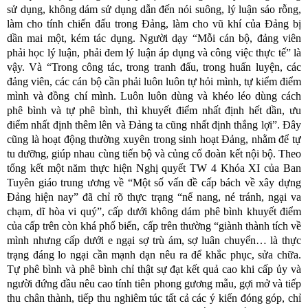
sử dụng, không dám sử dụng dẫn đến nói suông, lý luận sáo rỗng,
làm cho tính chiến đấu trong Đảng, làm cho vũ khí của Đảng bị
dần mai một, kém tác dụng. Người dạy “Mỗi cán bộ, đảng viên
phải học lý luận, phải đem lý luận áp dụng và công việc thực tế” là
vậy. Và “Trong công tác, trong tranh đấu, trong huấn luyện, các
đảng viên, các cán bộ cần phải luôn luôn tự hỏi mình, tự kiểm điểm
mình và đồng chí mình. Luôn luôn dùng và khéo léo dùng cách
phê bình và tự phê bình, thì khuyết điểm nhất định hết dần, ưu
điểm nhất định thêm lên và Đảng ta cũng nhất định thắng lợi”. Đây
cũng là hoạt động thường xuyên trong sinh hoạt Đảng, nhằm để tự
tu dưỡng, giúp nhau cùng tiến bộ và củng cố đoàn kết nội bộ. Theo
tổng kết một năm thực hiện Nghị quyết TW 4 Khóa XI của Ban
Tuyên giáo trung ương về “Một số vấn đề cấp bách về xây dựng
Đảng hiện nay” đã chỉ rõ thực trạng “nể nang, né tránh, ngại va
chạm, dĩ hòa vi quý”, cấp dưới không dám phê bình khuyết điểm
của cấp trên còn khá phổ biến, cấp trên thường “giành thành tích về
mình nhưng cấp dưới e ngại sợ trù ám, sợ luân chuyển… là thực
trạng đáng lo ngại cần mạnh dạn nêu ra để khắc phục, sửa chữa.
Tự phê bình và phê bình chỉ thật sự đạt kết quả cao khi cấp ủy và
người đứng đầu nêu cao tính tiên phong gương mẫu, gợi mở và tiếp
thu chân thành, tiếp thu nghiêm túc tất cả các ý kiến đóng góp, chỉ