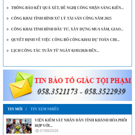
THÔNG BÁO KẾT QUẢ XÉT, ĐỀ NGHỊ CÔNG NHẬN SÁNG KIẾN...
CÔNG KHAI TÌNH HÌNH XỬ LÝ TÀI SẢN CÔNG NĂM 2025
CÔNG KHAI TÌNH HÌNH ĐẦU TƯ, XÂY DỰNG MUA SẮM, GIAO...
QUYẾT ĐỊNH VỀ VIỆC CÔNG BỐ CÔNG KHAI DỰ TOÁN CHI...
LỊCH CÔNG TÁC TUẦN TỪ NGÀY 02/03/2026 ĐẾN...
TIN MỚI
TIN XEM NHIỀU
VIỆN KIỂM SÁT NHÂN DÂN TỈNH KHÁNH HÒA PHỐI
HỢP VỚI...
07/08/2026