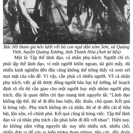
Bác Hồ tham gia kéo lưới với bà con ngư dân xóm Sơn, xã Quảng
Vinh, huyện Quảng Xương, tỉnh Thanh Hóa (Ảnh tư liệu)
Một là: Tập thể lãnh đạo, cá nhân phụ trách: Người chỉ rõ,
phải tập thể lãnh đạo, vì một người khôn ngoan, tài giỏi mấy, dù
nhiều kinh nghiệm đến đâu cũng không thể trông thấy và xem xét
mọi mặt của vấn đề. Vì vậy, cần phải có nhiều người. Về cá nhân
phụ trách, việc gì đã được đông người bàn bạc kỹ lưỡng, kế hoạch
định rõ rồi thì cần giao cho một người hay một nhóm người phụ
trách, đây là quan điểm chỉ đạo mang tính nguyên tắc “Lãnh đạo
không tập thể, thì sẽ đi đến bao biện, độc đoán, chủ quan. Kết quả
là hỏng việc. Phụ trách không do cá nhân, thì sẽ đi đến cái tệ bừa
bãi, lộn xộn, vô chính phủ. Kết quả cũng là hỏng việc. Tập thể lãnh
đạo và cá nhân phụ trách cần phải luôn đi đôi với nhau”. Hiện nay,
do không nẵm vững nguyên tắc nay nên nhiều nơi, nhiều chỗ,
nhiều đơn vị để xảy ra hiện tượng tham nhũng, tiêu cực, độc đoán