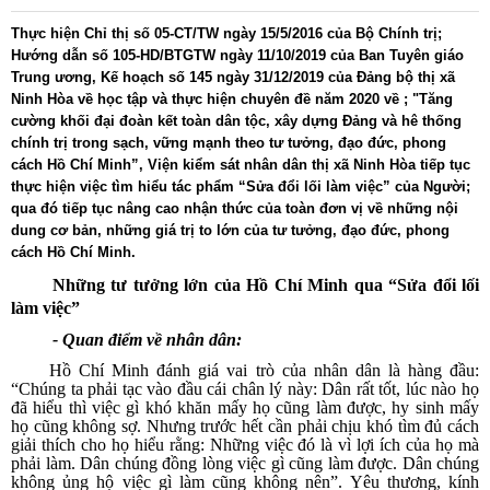
Thực hiện Chỉ thị số 05-CT/TW ngày 15/5/2016 của Bộ Chính trị;
Hướng dẫn số 105-HD/BTGTW ngày 11/10/2019 của Ban Tuyên giáo
Trung ương, Kế hoạch số 145 ngày 31/12/2019 của Đảng bộ thị xã
Ninh Hòa về học tập và thực hiện chuyên đề năm 2020 về ; "Tăng
cường khối đại đoàn kết toàn dân tộc, xây dựng Ðảng và hê thống
chính trị trong sạch, vững mạnh theo tư tưởng, đạo đức, phong
cách Hồ Chí Minh”, Viện kiểm sát nhân dân thị xã Ninh Hòa tiếp tục
thực hiện việc tìm hiểu tác phẩm “Sửa đổi lối làm việc” của Người;
qua đó tiếp tục nâng cao nhận thức của toàn đơn vị về những nội
dung cơ bản, những giá trị to lớn của tư tưởng, đạo đức, phong
cách Hồ Chí Minh.
Những tư tưởng lớn của Hồ Chí Minh qua “Sửa đổi lối
làm việc”
- Quan điểm về nhân dân:
Hồ Chí Minh đánh giá vai trò của nhân dân là hàng đầu:
“Chúng ta phải tạc vào đầu cái chân lý này: Dân rất tốt, lúc nào họ
đã hiểu thì việc gì khó khăn mấy họ cũng làm được, hy sinh mấy
họ cũng không sợ. Nhưng trước hết cần phải chịu khó tìm đủ cách
giải thích cho họ hiểu rằng: Những việc đó là vì lợi ích của họ mà
phải làm. Dân chúng đồng lòng việc gì cũng làm được. Dân chúng
không ủng hộ việc gì làm cũng không nên”. Yêu thương, kính