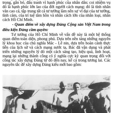
trọng, gắn bó, đấu tranh vì hạnh phúc của nhân dân; coi nhiệm vụ
đó là hạnh phúc lớn lao của đời người cách mạng; đó là tính nhân
văn cao cả, tập trung tất cả tư tưởng làm nên sự vĩ đại của tư tưởng,
tình cảm, của trí tuệ tâm hồn và nhân cách lớn của nhân loại, nhân
cách Hồ Chí Minh.
- Quan điểm về xây dựng Đảng Cộng sản Việt Nam trong
điều kiện Đảng cầm quyền:
Tư tưởng của Hồ Chí Minh về vấn đề này là một hệ thống
quan điểm toàn diện, phong phú. Dựa trên nền tảng những nguyên
lý khoa học của chủ nghĩa Mác - Lê nin, dựa trên hoàn cảnh thực
tiễn của lịch sử và cách mạng nước ta, Bác đã vận dụng và phát
triển những nguyên lý đó một cách sáng tạo, hiệu quả, linh hoạt,
mạng lại những thành công có ý nghĩa cực kỳ quan trọng đối với
công tác xây dựng Đảng từ đó đến nay, kể cả trong tương lai. Các
nguyên tắc để xây dựng Đảng kiểu mới bao gồm: