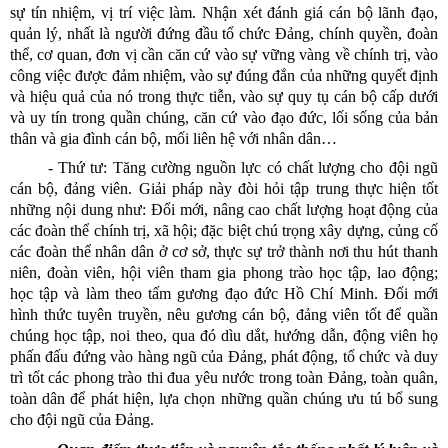
sự tín nhiệm, vị trí việc làm. Nhận xét đánh giá cán bộ lãnh đạo,
quản lý, nhất là người đứng đầu tổ chức Đảng, chính quyền, đoàn
thể, cơ quan, đơn vị cần căn cứ vào sự vững vàng về chính trị, vào
công việc được đảm nhiệm, vào sự đúng đắn của những quyết định
và hiệu quả của nó trong thực tiễn, vào sự quy tụ cán bộ cấp dưới
và uy tín trong quần chúng, căn cứ vào đạo đức, lối sống của bản
thân và gia đình cán bộ, mối liên hệ với nhân dân…
- Thứ tư: Tăng cường nguồn lực có chất lượng cho đội ngũ
cán bộ, đảng viên. Giải pháp này đòi hỏi tập trung thực hiện tốt
những nội dung như: Đổi mới, nâng cao chất lượng hoạt động của
các đoàn thể chính trị, xã hội; đặc biệt chú trọng xây dựng, củng cố
các đoàn thể nhân dân ở cơ sở, thực sự trở thành nơi thu hút thanh
niên, đoàn viên, hội viên tham gia phong trào học tập, lao động;
học tập và làm theo tấm gương đạo đức Hồ Chí Minh. Đổi mới
hình thức tuyên truyền, nêu gương cán bộ, đảng viên tốt để quần
chúng học tập, noi theo, qua đó dìu dắt, hướng dẫn, động viên họ
phấn đấu đứng vào hàng ngũ của Đảng, phát động, tổ chức và duy
trì tốt các phong trào thi đua yêu nước trong toàn Đảng, toàn quân,
toàn dân để phát hiện, lựa chọn những quần chúng ưu tú bổ sung
cho đội ngũ của Đảng.