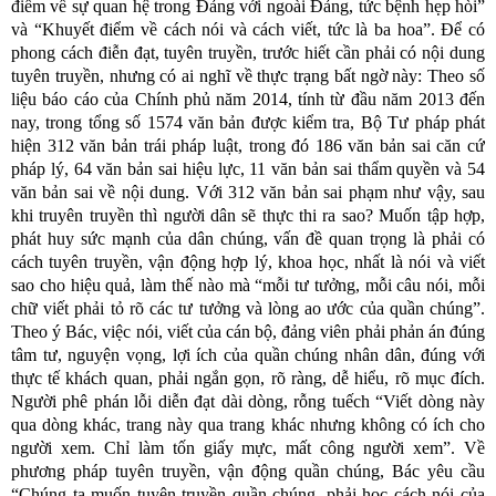
điểm về sự quan hệ trong Đảng với ngoài Đảng, tức bệnh hẹp hòi”
và “Khuyết điểm về cách nói và cách viết, tức là ba hoa”. Để có
phong cách điễn đạt, tuyên truyền, trước hiết cần phải có nội dung
tuyên truyền, nhưng có ai nghĩ về thực trạng bất ngờ này: Theo số
liệu báo cáo của Chính phủ năm 2014, tính từ đầu năm 2013 đến
nay, trong tổng số 1574 văn bản được kiểm tra, Bộ Tư pháp phát
hiện 312 văn bản trái pháp luật, trong đó 186 văn bản sai căn cứ
pháp lý, 64 văn bản sai hiệu lực, 11 văn bản sai thẩm quyền và 54
văn bản sai về nội dung. Với 312 văn bản sai phạm như vậy, sau
khi truyên truyền thì người dân sẽ thực thi ra sao? Muốn tập hợp,
phát huy sức mạnh của dân chúng, vấn đề quan trọng là phải có
cách tuyên truyền, vận động hợp lý, khoa học, nhất là nói và viết
sao cho hiệu quả, làm thế nào mà “mỗi tư tưởng, mỗi câu nói, mỗi
chữ viết phải tỏ rõ các tư tưởng và lòng ao ước của quần chúng”.
Theo ý Bác, việc nói, viết của cán bộ, đảng viên phải phản án đúng
tâm tư, nguyện vọng, lợi ích của quần chúng nhân dân, đúng với
thực tế khách quan, phải ngắn gọn, rõ ràng, dễ hiểu, rõ mục đích.
Người phê phán lỗi diễn đạt dài dòng, rỗng tuếch “Viết dòng này
qua dòng khác, trang này qua trang khác nhưng không có ích cho
người xem. Chỉ làm tốn giấy mực, mất công người xem”. Về
phương pháp tuyên truyền, vận động quần chúng, Bác yêu cầu
“Chúng ta muốn tuyên truyền quần chúng, phải học cách nói của