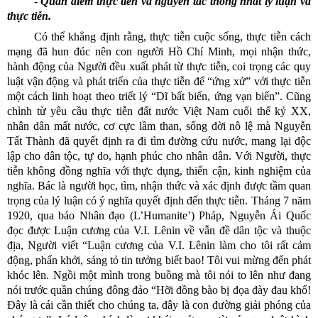
-
Quan điểm thực tiễn và nguyên tắc thống nhất lý luận và
thực tiễn.
Có thể khẳng định rằng, thực tiễn cuộc sống, thực tiễn cách
mạng đã hun đúc nên con người Hồ Chí Minh, mọi nhận thức,
hành động của Người đều xuất phát từ thực tiễn, coi trọng các quy
luật vận động và phát triển của thực tiễn để “ứng xử” với thực tiễn
một cách linh hoạt theo triết lý “Dĩ bất biến, ứng vạn biến”. Cũng
chình từ yêu cầu thực tiễn đất nước Việt Nam cuối thế kỷ XX,
nhân dân mất nước, cơ cực lầm than, sống đời nô lệ mà Nguyễn
Tất Thành đã quyết định ra đi tìm đường cứu nước, mang lại độc
lập cho dân tộc, tự do, hạnh phúc cho nhân dân. Với Người, thực
tiễn không đồng nghĩa với thực dụng, thiển cận, kinh nghiệm của
nghĩa. Bác là người học, tìm, nhận thức và xác định được tầm quan
trọng của lý luận có ý nghĩa quyết định đến thực tiễn. Tháng 7 năm
1920, qua báo Nhân đạo (L’Humanite’) Pháp, Nguyễn Ái Quốc
đọc được Luận cương của V.I. Lênin về vẫn đề dân tộc và thuộc
địa, Người viết “Luận cương của V.I. Lênin làm cho tôi rất cảm
động, phấn khởi, sáng tỏ tin tưởng biết bao! Tôi vui mừng đến phát
khóc lên. Ngồi một mình trong buồng mà tôi nói to lên như đang
nói trước quần chúng đông đảo “Hỡi đồng bào bị đọa đày đau khổ!
Đây là cái cần thiết cho chúng ta, đây là con đường giải phóng của