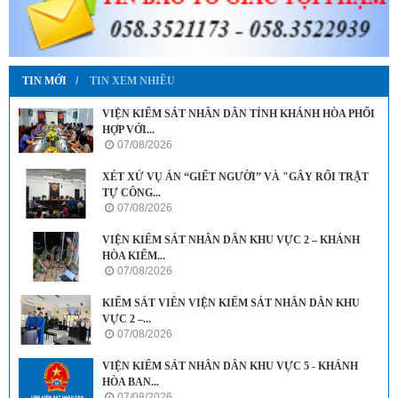
TIN MỚI
TIN XEM NHIỀU
VIỆN KIỂM SÁT NHÂN DÂN TỈNH KHÁNH HÒA PHỐI
HỢP VỚI...
07/08/2026
XÉT XỬ VỤ ÁN “GIẾT NGƯỜI” VÀ "GÂY RỐI TRẬT
TỰ CÔNG...
07/08/2026
VIỆN KIỂM SÁT NHÂN DÂN KHU VỰC 2 – KHÁNH
HÒA KIỂM...
07/08/2026
KIỂM SÁT VIÊN VIỆN KIỂM SÁT NHÂN DÂN KHU
VỰC 2 –...
07/08/2026
VIỆN KIỂM SÁT NHÂN DÂN KHU VỰC 5 - KHÁNH
HÒA BAN...
07/08/2026