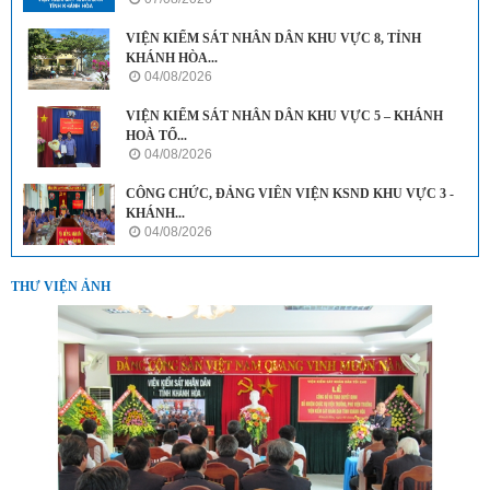
VIỆN KIỂM SÁT NHÂN DÂN KHU VỰC 8, TỈNH
KHÁNH HÒA...
04/08/2026
VIỆN KIỂM SÁT NHÂN DÂN KHU VỰC 5 – KHÁNH
HOÀ TỔ...
04/08/2026
CÔNG CHỨC, ĐẢNG VIÊN VIỆN KSND KHU VỰC 3 -
KHÁNH...
04/08/2026
THƯ VIỆN ẢNH