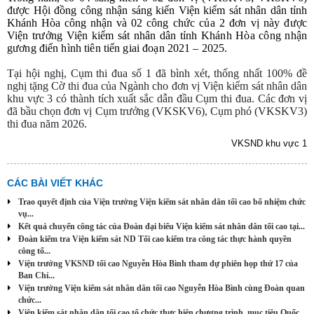
được Hội đồng công nhận sáng kiến Viện kiểm sát nhân dân tỉnh
Khánh Hòa công nhận và 02
công chức của 2 đơn vị này được
Viện trưởng Viện kiểm sát nhân dân tỉnh Khánh Hòa công nhận
gương điển hình tiên tiến giai đoạn 2021 – 2025.
Tại hội nghị, Cụm thi đua số 1 đã bình xét, thống nhất 100% đề
nghị tặng Cờ thi đua của Ngành cho đơn vị Viện kiểm sát nhân dân
khu vực 3 có thành tích xuất sắc dẫn đầu Cụm thi đua.
Các đơn vị
đã bầu chọn đơn vị Cụm trưởng (VKSKV6), Cụm phó (VKSKV3)
thi đua năm 2026.
VKSND khu vực 1
CÁC BÀI VIẾT KHÁC
Trao quyết định của Viện trưởng Viện kiểm sát nhân dân tối cao bổ nhiệm chức
vụ...
Kết quả chuyến công tác của Đoàn đại biểu Viện kiểm sát nhân dân tối cao tại...
Đoàn kiểm tra Viện kiểm sát ND Tối cao kiểm tra công tác thực hành quyền
công tố...
Viện trưởng VKSND tối cao Nguyễn Hòa Bình tham dự phiên họp thứ 17 của
Ban Chỉ...
Viện trưởng Viện kiểm sát nhân dân tối cao Nguyễn Hòa Bình cùng Đoàn quan
chức...
Viện kiểm sát nhân dân tối cao tổ chức thực hiện chương trình, mục tiêu Quốc