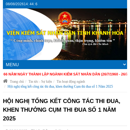
08/08/2026
14
:
44
:
7
ĂM NGÀY THÀNH LẬP NGÀNH KIỂM SÁT NHÂN DÂN (26/7/1960 - 26/7/2026)
Trang chủ
Tin tức - Sự kiện
Tin hoạt động ngành
Hội nghị tổng kết công tác thi đua, khen thưởng Cụm thi đua số 1 Năm 2025
HỘI NGHỊ TỔNG KẾT CÔNG TÁC THI ĐUA,
KHEN THƯỞNG CỤM THI ĐUA SỐ 1 NĂM
2025