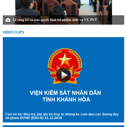
Lễ công bố và trao quyết định bổ nhiệm chức vụ VT, PVT
VIDEO CLIPS
Can no luc dieu tra, bat giu va truy to nhung ke cam dau cac duong day
toi pham DVHD (ENV-R) 31.12.2019