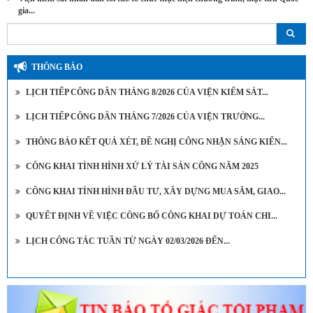
gia...
THÔNG BÁO
LỊCH TIẾP CÔNG DÂN THÁNG 8/2026 CỦA VIỆN KIỂM SÁT...
LỊCH TIẾP CÔNG DÂN THÁNG 7/2026 CỦA VIỆN TRƯỞNG...
THÔNG BÁO KẾT QUẢ XÉT, ĐỀ NGHỊ CÔNG NHẬN SÁNG KIẾN...
CÔNG KHAI TÌNH HÌNH XỬ LÝ TÀI SẢN CÔNG NĂM 2025
CÔNG KHAI TÌNH HÌNH ĐẦU TƯ, XÂY DỰNG MUA SẮM, GIAO...
QUYẾT ĐỊNH VỀ VIỆC CÔNG BỐ CÔNG KHAI DỰ TOÁN CHI...
LỊCH CÔNG TÁC TUẦN TỪ NGÀY 02/03/2026 ĐẾN...