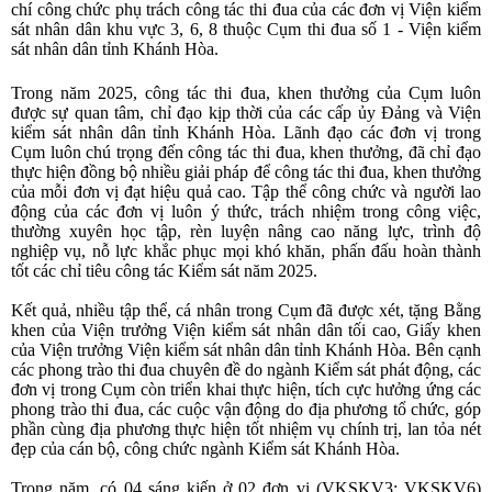
chí công chức phụ trách công tác thi đua của các đơn vị Viện kiểm
sát nhân dân khu vực 3, 6, 8 thuộc Cụm thi đua số 1 - Viện kiểm
sát nhân dân tỉnh Khánh Hòa.
Trong năm 2025, công tác thi đua, khen thưởng của Cụm luôn
được sự quan tâm, chỉ đạo kịp thời của các cấp ủy Đảng và Viện
kiểm sát nhân dân tỉnh Khánh Hòa. Lãnh đạo các đơn vị trong
Cụm luôn chú trọng đến công tác thi đua, khen thưởng, đã chỉ đạo
thực hiện đồng bộ nhiều giải pháp để công tác thi đua, khen thưởng
của mỗi đơn vị đạt hiệu quả cao. Tập thể công chức và người lao
động của các đơn vị luôn ý thức, trách nhiệm trong công việc,
thường xuyên học tập, rèn luyện nâng cao năng lực, trình độ
nghiệp vụ, nỗ lực khắc phục mọi khó khăn, phấn đấu hoàn thành
tốt các chỉ tiêu công tác Kiểm sát năm 2025.
Kết quả, nhiều tập thể, cá nhân trong Cụm đã được xét, tặng Bằng
khen của Viện trưởng Viện kiểm sát nhân dân tối cao, Giấy khen
của Viện trưởng Viện kiểm sát nhân dân tỉnh Khánh Hòa. Bên cạnh
các phong trào thi đua chuyên đề do ngành Kiểm sát phát động, các
đơn vị trong Cụm còn triển khai thực hiện, tích cực hưởng ứng các
phong trào thi đua, các cuộc vận động do địa phương tổ chức, góp
phần cùng địa phương thực hiện tốt nhiệm vụ chính trị, lan tỏa nét
đẹp của cán bộ, công chức ngành Kiểm sát Khánh Hòa.
Trong năm, có 04 sáng kiến ở 02 đơn vị (VKSKV3; VKSKV6)