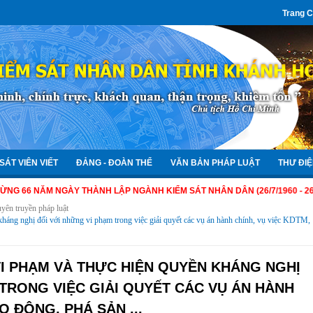
Trang 
SÁT VIÊN VIẾT
ĐẢNG - ĐOÀN THỂ
VĂN BẢN PHÁP LUẬT
THƯ ĐIỆ
NĂM NGÀY THÀNH LẬP NGÀNH KIỂM SÁT NHÂN DÂN (26/7/1960 - 26/7/2026)
yên truyền pháp luật
háng nghị đối với những vi phạm trong việc giải quyết các vụ án hành chính, vụ việc KDTM,
I PHẠM VÀ THỰC HIỆN QUYỀN KHÁNG NGHỊ
 TRONG VIỆC GIẢI QUYẾT CÁC VỤ ÁN HÀNH
O ĐỘNG, PHÁ SẢN ...