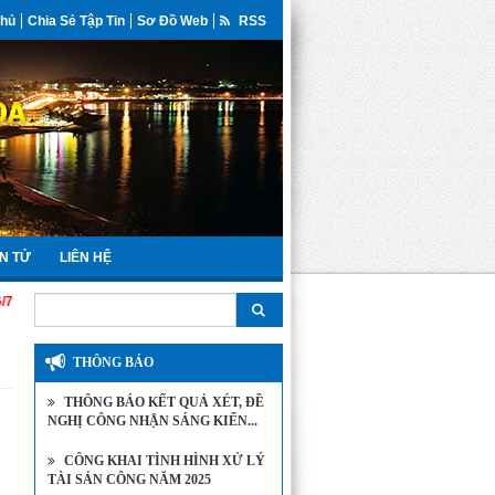
Chủ
Chia Sẻ Tập Tin
Sơ Đồ Web
RSS
N TỬ
LIÊN HỆ
THÔNG BÁO
THÔNG BÁO KẾT QUẢ XÉT, ĐỀ
NGHỊ CÔNG NHẬN SÁNG KIẾN...
CÔNG KHAI TÌNH HÌNH XỬ LÝ
TÀI SẢN CÔNG NĂM 2025