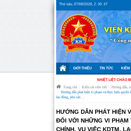
Thứ sáu
,
07/08/2026
,
2
:
30
:
38
GIỚI THIỆU
TIN TỨC
KIỂM 
NHIỆT LIỆT CHÀO MỪNG 66 
Trang chủ
Kiểm sát viên viết
Hướng dẫn, tu
Hướng dẫn phát hiện vi phạm và thực hiện quyền k
lao động, phá sản ...
HƯỚNG DẪN PHÁT HIỆN V
ĐỐI VỚI NHỮNG VI PHẠM
CHÍNH, VỤ VIỆC KDTM, LA