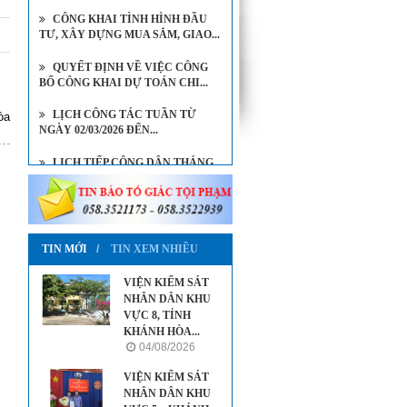
CÔNG KHAI TÌNH HÌNH ĐẦU
TƯ, XÂY DỰNG MUA SẮM, GIAO...
QUYẾT ĐỊNH VỀ VIỆC CÔNG
BỐ CÔNG KHAI DỰ TOÁN CHI...
LỊCH CÔNG TÁC TUẦN TỪ
òa
NGÀY 02/03/2026 ĐẾN...
LỊCH TIẾP CÔNG DÂN THÁNG
8/2026 CỦA VIỆN KIỂM SÁT...
LỊCH TIẾP CÔNG DÂN THÁNG
7/2026 CỦA VIỆN TRƯỞNG...
TIN MỚI
TIN XEM NHIỀU
VIỆN KIỂM SÁT
NHÂN DÂN KHU
VỰC 8, TỈNH
KHÁNH HÒA...
04/08/2026
VIỆN KIỂM SÁT
NHÂN DÂN KHU