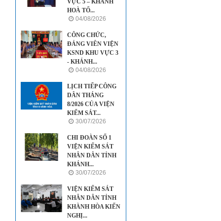
VỰC 5 – KHÁNH
HOÀ TỔ...
04/08/2026
CÔNG CHỨC,
ĐẢNG VIÊN VIỆN
KSND KHU VỰC 3
- KHÁNH...
04/08/2026
LỊCH TIẾP CÔNG
DÂN THÁNG
8/2026 CỦA VIỆN
KIỂM SÁT...
30/07/2026
CHI ĐOÀN SỐ 1
VIỆN KIỂM SÁT
NHÂN DÂN TỈNH
KHÁNH...
30/07/2026
VIỆN KIỂM SÁT
NHÂN DÂN TỈNH
KHÀNH HÒA KIẾN
NGHỊ...