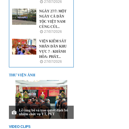
27/07/2026
NGÀY 27/7: MỘT
NGÀY CẢ DÂN
TỘC VIỆT NAM
CÙNG CÚI...
27/07/2026
VIỆN KIỂM SÁT
NHÂN DÂN KHU
VỰC 7 - KHÁNH
HÒA: PHÁT...
27/07/2026
THƯ VIỆN ẢNH
Lễ công bố và trao quyết định bổ
nhiệm chức vụ VT, PVT
VIDEO CLIPS