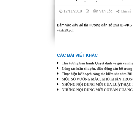
12/11/2018
Trần Văn Lộc
Chia sẻ
Bấm vào đây để tải Hướng dẫn số 29/HD-VKST
vkstc29.pdf
CÁC BÀI VIẾT KHÁC
Thủ tướng ban hành Quyết định về gửi và nhậ
Công tác luân chuyển, điều động cán bộ trong 
Thực hiện kế hoạch công tác kiểm sát năm 201
MỘT SỐ VƯỚNG MẮC, KHÓ KHĂN TRONG 
NHỮNG NỘI DUNG MỚI CỦA LUẬT ĐẶC X
NHỮNG NỘI DUNG MỚI CƠ BẢN CỦA NGHỊ 