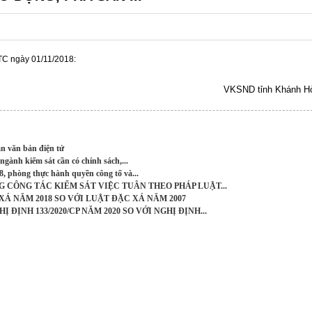
C ngày 01/11/2018:
VKSND tỉnh Khánh H
n văn bản điện tử
ngành kiểm sát cần có chính sách,...
8, phòng thực hành quyền công tố và...
CÔNG TÁC KIỂM SÁT VIỆC TUÂN THEO PHÁP LUẬT...
Á NĂM 2018 SO VỚI LUẬT ĐẶC XÁ NĂM 2007
ĐỊNH 133/2020/CP NĂM 2020 SO VỚI NGHỊ ĐỊNH...