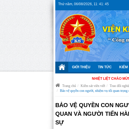
Thứ năm
,
06/08/2026
,
11
:
41
:
45
GIỚI THIỆU
TIN TỨC
KIỂM 
NHIỆT LIỆT CHÀO MỪNG 66 NĂM
Trang chủ
Kiểm sát viên viết
Trao đổi nghi
Bảo vệ quyền con người, nhiệm vụ tối quan trọng c
BẢO VỆ QUYỀN CON NGƯỜ
QUAN VÀ NGƯỜI TIẾN HÀ
SỰ