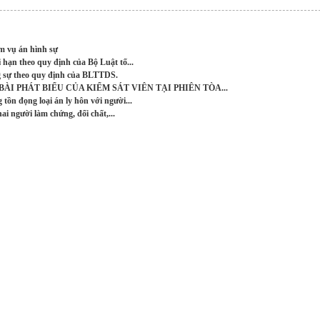
m vụ án hình sự
 hạn theo quy định của Bộ Luật tố...
g sự theo quy định của BLTTDS.
ÀI PHÁT BIỂU CỦA KIỂM SÁT VIÊN TẠI PHIÊN TÒA...
tồn đọng loại án ly hôn với người...
hai người làm chứng, đối chất,...