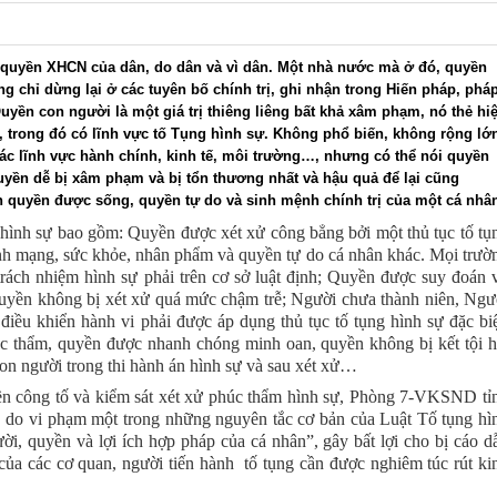
quyền XHCN của dân, do dân và vì dân. Một nhà nước mà ở đó, quyền
g chỉ dừng lại ở các tuyên bố chính trị, ghi nhận trong Hiến pháp, phá
uyền con người là một giá trị thiêng liêng bất khả xâm phạm, nó thẻ hi
i, trong đó có lĩnh vực tố Tụng hình sự. Không phổ biến, không rộng lớ
ác lĩnh vực hành chính, kinh tế, môi trường…, nhưng có thể nói quyền
quyền dễ bị xâm phạm và bị tổn thương nhất và hậu quả để lại cũng
 quyền được sống, quyền tự do và sinh mệnh chính trị của một cá nhâ
hình sự bao gồm: Quyền được xét xử công bẳng bởi một thủ tục tố tụ
nh mạng, sức khỏe, nhân phẩm và quyền tự do cá nhân khác. Mọi trườ
rách nhiệm hình sự phải trên cơ sở luật định; Quyền được suy đoán 
quyền không bị xét xử quá mức chậm trễ; Người chưa thành niên, Ngư
điều khiển hành vi phải được áp dụng thủ tục tố tụng hình sự đặc biệ
c thẩm, quyền được nhanh chóng minh oan, quyền không bị kết tội h
n người trong thi hành án hình sự và sau xét xử…
ền công tố và kiểm sát xét xử phúc thẩm hình sự, Phòng 7-VKSND tỉ
 do vi phạm một trong những nguyên tắc cơ bản của Luật Tố tụng hì
i, quyền và lợi ích hợp pháp của cá nhân”, gây bất lợi cho bị cáo d
của các cơ quan, người tiến hành tố tụng cần được nghiêm túc rút ki