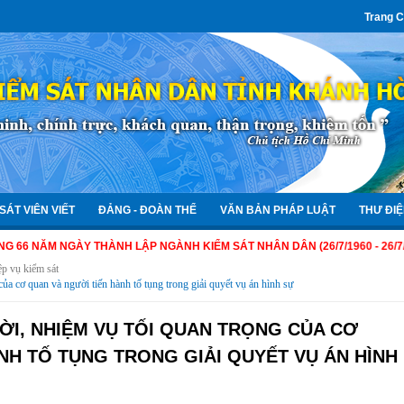
Trang 
SÁT VIÊN VIẾT
ĐẢNG - ĐOÀN THỂ
VĂN BẢN PHÁP LUẬT
THƯ ĐIỆ
 NGÀY THÀNH LẬP NGÀNH KIỂM SÁT NHÂN DÂN (26/7/1960 - 26/7/2026)
ệp vụ kiểm sát
ủa cơ quan và người tiến hành tố tụng trong giải quyết vụ án hình sự
I, NHIỆM VỤ TỐI QUAN TRỌNG CỦA CƠ
NH TỐ TỤNG TRONG GIẢI QUYẾT VỤ ÁN HÌNH