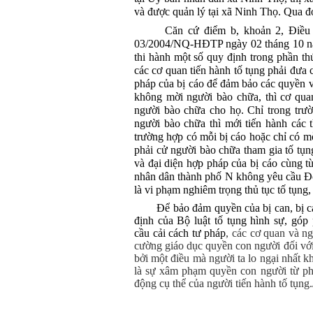
và được quản lý tại xã Ninh Thọ. Qua đó
Căn cứ điểm b, khoản 2, Điều
03/2004/NQ-HĐTP ngày 02 tháng 10 nă
thi hành một số quy định trong phần t
các cơ quan tiến hành tố tụng phải đưa c
pháp của bị cáo để đảm bảo các quyền v
không mời người bào chữa, thì cơ qua
người bào chữa cho họ. Chỉ trong trườ
người bào chữa thì mới tiến hành các 
trường hợp có mỗi bị cáo hoặc chỉ có mỗ
phải cử người bào chữa tham gia tố tụng.
và đại diện hợp pháp của bị cáo cùng 
nhân dân thành phố N không yêu cầu Đo
là vi phạm nghiêm trọng thủ tục tố tụng, 
Để bảo đảm quyền của bị can, bị 
định của Bộ luật tố tụng hình sự, góp 
cầu cải cách tư pháp
, các cơ quan và n
cường giáo dục quyền con người đối với 
bởi một điều mà người ta lo ngại nhất k
là sự xâm phạm quyền con người từ ph
động cụ thể của người tiến hành tố tụng.