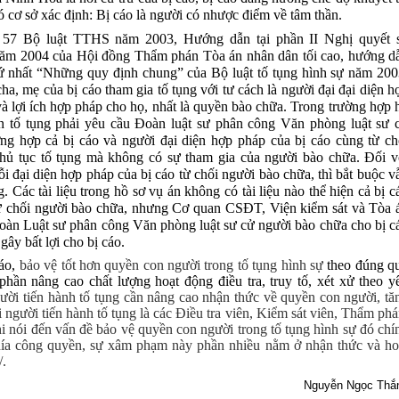
 cơ sở xác định: Bị cáo là người có nhược điểm về tâm thần.
 57
Bộ luật TTHS
năm 2003, Hướng dẫn tại phần II Nghị quyết 
m 2004 của Hội đồng Thẩm phán Tòa án nhân dân tối cao, hướng d
hứ nhất “Những quy định chung” của Bộ luật tố tụng hình sự năm 200
ha, mẹ của bị cáo tham gia tố tụng với tư cách là người đại đại diện h
à lợi ích hợp pháp cho họ, nhất là quyền bào chữa. Trong trường hợp 
n tố tụng phải yêu cầu Đoàn luật sư phân công Văn phòng luật sư 
ng hợp cả bị cáo và người đại diện hợp pháp của bị cáo cùng từ ch
thủ tục tố tụng mà không có sự tham gia của người bào chữa. Đối v
i đại diện hợp pháp của bị cáo từ chối người bào chữa, thì bắt buộc v
 Các tài liệu trong hồ sơ vụ án không có tài liệu nào thể hiện cả bị c
từ chối người bào chữa, nhưng Cơ quan CSĐT, Viện kiểm sát và Tòa 
àn Luật sư phân công Văn phòng luật sư cử người bào chữa cho bị c
gây bất lợi cho bị cáo.
cáo,
bảo vệ tốt hơn quyền con người trong tố tụng hình sự
theo đúng q
phần nâng cao chất lượng hoạt động điều tra, truy tố, xét xử theo y
gười tiến hành tố tụng cần nâng cao nhận thức về quyền con người, tă
người tiến hành tố tụng là các Điều tra viên, Kiểm sát viên, Thẩm phá
hi nói đến vấn đề bảo vệ quyền con người trong tố tụng hình sự đó chí
ía công quyền, sự xâm phạm này phần nhiều nằm ở nhận thức và ho
/.
Nguyễn Ngọc Thắ