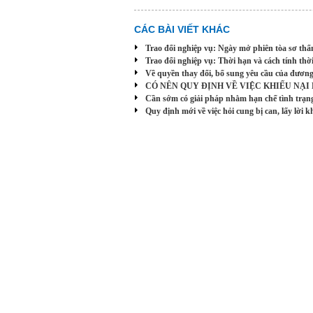
CÁC BÀI VIẾT KHÁC
Trao đổi nghiệp vụ: Ngày mở phiên tòa sơ thẩ
Trao đổi nghiệp vụ: Thời hạn và cách tính thời
Về quyền thay đổi, bổ sung yêu cầu của đươn
CÓ NÊN QUY ĐỊNH VỀ VIỆC KHIẾU NẠI B
Cần sớm có giải pháp nhằm hạn chế tình trạng 
Quy định mới về việc hỏi cung bị can, lấy lời k