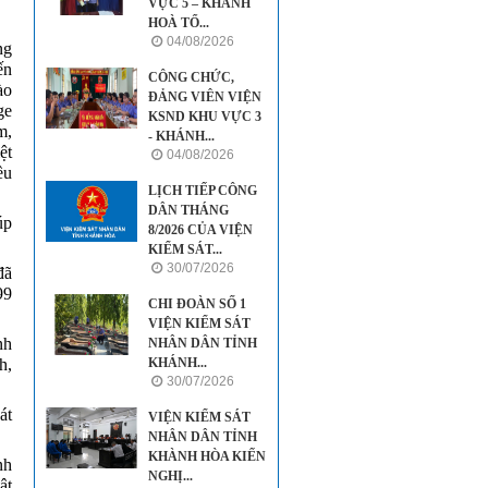
VỰC 5 – KHÁNH
HOÀ TỔ...
04/08/2026
ng
ến
CÔNG CHỨC,
ào
ĐẢNG VIÊN VIỆN
ge
KSND KHU VỰC 3
m,
- KHÁNH...
ệt
04/08/2026
ều
LỊCH TIẾP CÔNG
DÂN THÁNG
úp
8/2026 CỦA VIỆN
KIỂM SÁT...
30/07/2026
đã
99
CHI ĐOÀN SỐ 1
VIỆN KIỂM SÁT
nh
NHÂN DÂN TỈNH
h,
KHÁNH...
30/07/2026
át
VIỆN KIỂM SÁT
NHÂN DÂN TỈNH
KHÀNH HÒA KIẾN
nh
NGHỊ...
ật