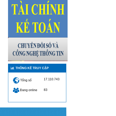
THÔNG KÊ TRUY CẬP
17.110.743
Tổng số
83
Đang online