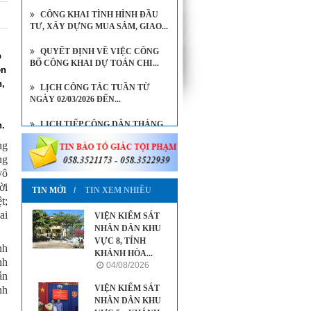
CÔNG KHAI TÌNH HÌNH ĐẦU
TƯ, XÂY DỰNG MUA SẮM, GIAO...
QUYẾT ĐỊNH VỀ VIỆC CÔNG
p
BỐ CÔNG KHAI DỰ TOÁN CHI...
ện
n,
LỊCH CÔNG TÁC TUẦN TỪ
NGÀY 02/03/2026 ĐẾN...
LỊCH TIẾP CÔNG DÂN THÁNG
n.
8/2026 CỦA VIỆN KIỂM SÁT...
ng
ng
LỊCH TIẾP CÔNG DÂN THÁNG
vô
7/2026 CỦA VIỆN TRƯỞNG...
ời
TIN MỚI
TIN XEM NHIỀU
t;
ai
VIỆN KIỂM SÁT
NHÂN DÂN KHU
VỰC 8, TỈNH
nh
KHÁNH HÒA...
nh
04/08/2026
ẫn
VIỆN KIỂM SÁT
nh
NHÂN DÂN KHU