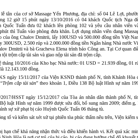
lễ tân của cơ sở Massage Yến Phương, địa chỉ: số 04 Lê Lợi, phườ
g 12 giờ 15 phút ngày 13/10/2016 có 04 khách Quốc tịch Nga đ
h Quốc Tuấn đưa 02 khách lên phòng 102 và yêu cầu nhân viên v
phút thì Tuấn vào phòng đưa khăn. Lợi dụng nhân viên đang Massa
o của ông Chalov Dmitrii, lấy 100USD và 500.000 đồng tiền Việt Na
 lấy 300USD, 2.500 rúp và 2.000.000 đồng tiền Ngân hàng Nhà nước Vi
alov Dmitrii và bà Gracheva Elena trình báo Công an. Tại Cơ quan đi
tội trộm cắp tài sản và giao nộp tài sản đã trộm cắp.
 tệ tháng 10/2016 của Kho bạc Nhà nước: 01 USD = 21.939 đồng, 01 r
 là 12.143.100 đồng.
VKS ngày 15/11/2017 của Viện KSND thành phố N, tỉnh Khánh Hòa 
i
“
Trộm cắp tài sản
” theo khoản 1, Điều 138 Bộ luật Hình sự năm 19
/2017/HSST ngày 15/12/2017 của Tòa án nhân dân thành phố N, tỉ
Bộ luật Hình sự năm 1999 được sửa đổi, bổ sung năm 2009
; điểm g, 
hình sự xử phạt bị cáo
Huỳnh Quốc Tuấn
06 tháng tù.
g tố và kiểm sát xét xử tại phiên tòa phúc thẩm nêu trên, Viện kiểm s
 bị hạn chế khả năng nhận thức và điều khiển hành vi. Kết quả xác mi
 Ninh Hòa là nơi cư trú của bị cáo, bị cáo đang hưởng chế độ khuyết t