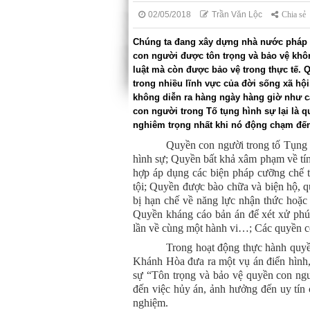
02/05/2018
Trần Văn Lộc
Chia sẻ
Chúng ta đang xây dựng nhà nước pháp 
con người được tôn trọng và bảo vệ khôn
luật mà còn được bảo vệ trong thực tế. Q
trong nhiều lĩnh vực của đời sống xã hộ
không diễn ra hàng ngày hàng giờ như c
con người trong Tố tụng hình sự lại là 
nghiêm trọng nhất khi nó động chạm đến
Quyền con người trong tố Tụng 
hình sự; Quyền bất khả xâm phạm về tí
hợp áp dụng các biện pháp cưỡng chế t
tội; Quyền được bào chữa và biện hộ, 
bị hạn chế về năng lực nhận thức hoặc 
Quyền kháng cáo bản án để xét xử phú
lần về cùng một hành vi…; Các quyền co
Trong hoạt động thực hành quy
Khánh Hòa đưa ra một vụ án điển hình,
sự “Tôn trọng và bảo vệ quyền con ngườ
đến việc hủy án, ảnh hưởng đến uy tín 
nghiệm.