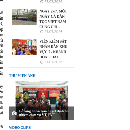
27/07/2026
NGÀY 27/7: MỘT
số
NGÀY CẢ DÂN
ẫn
TỘC VIỆT NAM
3,
CÙNG CÚI...
ợp
27/07/2026
họ
cử
VIỆN KIỂM SÁT
ối
NHÂN DÂN KHU
ới
VỰC 7 - KHÁNH
ẫn
HÒA: PHÁT...
áo
27/07/2026
án
áo
THƯ VIỆN ẢNH
uy
êu
ng
n,
nh
Lễ công bố và trao quyết định bổ
ạt
nhiệm chức vụ VT, PVT
ng
VIDEO CLIPS