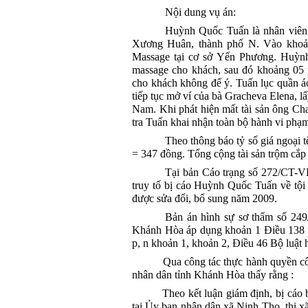
Nội dung vụ án:
Huỳnh Quốc Tuấn là nhân viên 
Xương Huân, thành phố N. Vào khoản
Massage tại cơ sở Yến Phương. Huỳn
massage cho khách, sau đó khoảng 05 
cho khách không để ý. Tuấn lục quần á
tiếp tục mở ví của bà Gracheva Elena,
Nam. Khi phát hiện mất tài sản ông Ch
tra Tuấn khai nhận toàn bộ hành vi phạm 
Theo thông báo tỷ số giá ngoại
= 347 đồng. Tổng cộng tài sản trộm cắp
Tại bản Cáo trạng số 272/CT-
truy tố bị cáo
Huỳnh Quốc Tuấn
về tộ
được sửa đổi, bổ sung năm 2009.
Bản án hình sự sơ thẩm số 249
Khánh Hòa áp dụng khoản 1 Điều 138
p, n khoản 1, khoản 2, Điều 46 Bộ luật 
Qua công tác thực hành quyền côn
nhân dân tỉnh Khánh Hòa thấy rằng :
Theo kết luận giám định, bị cáo
tại Ủy ban nhân dân xã Ninh Thọ, thị xã