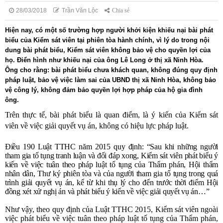
28/03/2018
Trần Văn Lộc
Chia sẻ
Hiện nay, có một số trường hợp người khởi kiện khiếu nại bài phát
biểu của Kiểm sát viên tại phiên tòa hành chính, vì lý do trong nội
dung bài phát biểu, Kiểm sát viên không bảo vệ cho quyền lợi của
họ. Điển hình như khiếu nại của ông Lê Long ở thị xã Ninh Hòa.
Ông cho rằng: bài phát biểu chưa khách quan, không đúng quy định
pháp luật, bảo vệ việc làm sai của UBND thị xã Ninh Hòa, không bảo
vệ công lý, không đảm bảo quyền lợi hợp pháp của hộ gia đình
ông.
Trên thực tế, bài phát biểu là quan điểm, là ý kiến của Kiểm sát
viên về việc giải quyết vụ án, không có hiệu lực pháp luật.
Điều 190 Luật TTHC năm 2015 quy định: “Sau khi những người
tham gia tố tụng tranh luận và đối đáp xong, Kiểm sát viên phát biểu ý
kiến về việc tuân theo pháp luật tố tụng của Thẩm phán, Hội thẩm
nhân dân, Thư ký phiên tòa và của người tham gia tố tụng trong quá
trình giải quyết vụ án, kể từ khi thụ lý cho đến trước thời điểm Hội
đồng xét xử nghị án và phát biểu ý kiến về việc giải quyết vụ án…”
Như vậy, theo quy định của Luật TTHC 2015, Kiểm sát viên ngoài
việc phát biểu về việc tuân theo pháp luật tố tụng của Thẩm phán,