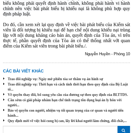
biểu không phải quyết định hành chính, không phải hành vi hành
chính nên việc bài phát biểu bị khiếu nại là không phù hợp quy
định pháp luật.
Do đó, cần xem xét lại quy định về việc bài phát biểu của Kiểm sát
viên là đối tượng bị khiếu nại để hạn chế nội dung khiếu nại trùng
lặp với nội dung kháng cáo bản án, quyết định của Tòa án, vì trên
thực tế, phần quyết định của Tòa án có thể thống nhất với quan
điểm của Kiểm sát viên trong bài phát biểu./.
Nguyễn Huyền - Phòng 10
CÁC BÀI VIẾT KHÁC
Trao đổi nghiệp vụ: Ngày mở phiên tòa sơ thẩm vụ án hình sự
Trao đổi nghiệp vụ: Thời hạn và cách tính thời hạn theo quy định của Bộ Luật
tố...
Về quyền thay đổi, bổ sung yêu cầu của đương sự theo quy định của BLTTDS.
Cần sớm có giải pháp nhằm hạn chế tình trạng tồn đọng loại án ly hôn với
người...
Bảo vệ quyền con người, nhiệm vụ tối quan trọng của cơ quan và người tiến
hành...
Quy định mới về việc hỏi cung bị can, lấy lời khai người làm chứng, đối chất,...