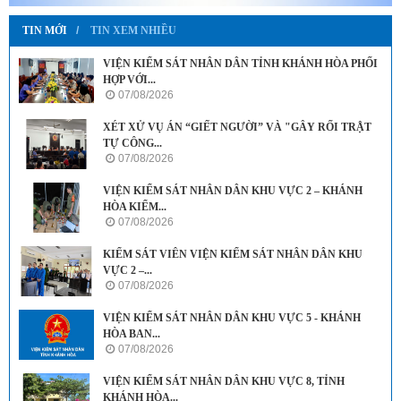
TIN MỚI
TIN XEM NHIỀU
VIỆN KIỂM SÁT NHÂN DÂN TỈNH KHÁNH HÒA PHỐI
HỢP VỚI...
07/08/2026
XÉT XỬ VỤ ÁN “GIẾT NGƯỜI” VÀ "GÂY RỐI TRẬT
TỰ CÔNG...
07/08/2026
VIỆN KIỂM SÁT NHÂN DÂN KHU VỰC 2 – KHÁNH
HÒA KIỂM...
07/08/2026
KIỂM SÁT VIÊN VIỆN KIỂM SÁT NHÂN DÂN KHU
VỰC 2 –...
07/08/2026
VIỆN KIỂM SÁT NHÂN DÂN KHU VỰC 5 - KHÁNH
HÒA BAN...
07/08/2026
VIỆN KIỂM SÁT NHÂN DÂN KHU VỰC 8, TỈNH
KHÁNH HÒA...