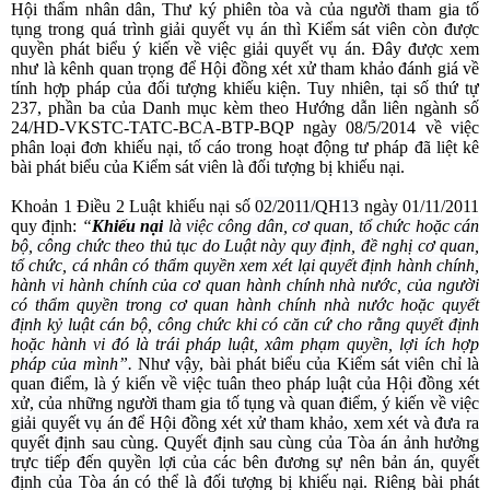
Hội thẩm nhân dân, Thư ký phiên tòa và của người tham gia tố
tụng trong quá trình giải quyết vụ án thì Kiểm sát viên còn được
quyền phát biểu ý kiến về việc giải quyết vụ án. Đây được xem
như là kênh quan trọng để Hội đồng xét xử tham khảo đánh giá về
tính hợp pháp của đối tượng khiếu kiện. Tuy nhiên, tại số thứ tự
237, phần ba của Danh mục kèm theo Hướng dẫn liên ngành số
24/
HD-VKSTC-TATC-BCA-BTP-BQP ngày 08/5/2014 về việc
phân loại đơn khiếu nại, tố cáo trong hoạt động tư pháp đã liệt kê
bài phát biểu của Kiểm sát viên là đối tượng bị khiếu nại.
Khoản 1 Điều 2 Luật khiếu nại
số
02/2011/QH13
ngày 01/11/2011
quy định:
“
Khiếu nạ
i
là việc công dân, cơ quan, tổ chức hoặc cán
bộ, công chức theo thủ tục do Luật này quy định, đề nghị cơ quan,
tổ chức, cá nhân có thẩm quyền xem xét lại quyết định hành chính,
hành vi hành chính của cơ quan hành chính nhà nước, của người
có thẩm quyền trong cơ quan hành chính nhà nước hoặc quyết
định kỷ luật cán bộ, công chức khi có căn cứ cho rằng quyết định
hoặc hành vi đó là trái pháp luật, xâm phạm quyền, lợi ích hợp
pháp của mình”.
Như vậy, bài phát biểu của Kiểm sát viên chỉ là
quan điểm, là ý kiến về việc tuân theo pháp luật của Hội đồng xét
xử, của những người tham gia tố tụng và quan điểm, ý kiến về việc
giải quyết vụ án để Hội đồng xét xử tham khảo, xem xét và đưa ra
quyết định sau cùng. Quyết định sau cùng của Tòa án ảnh hưởng
trực tiếp đến quyền lợi của các bên đương sự nên bản án, quyết
định của Tòa án có thể là đối tượng bị khiếu nại. Riêng bài phát