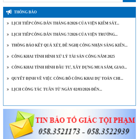
THÔNG BÁO
LỊCH TIẾP CÔNG DÂN THÁNG 8/2026 CỦA VIỆN KIỂM SÁT...
LỊCH TIẾP CÔNG DÂN THÁNG 7/2026 CỦA VIỆN TRƯỞNG...
THÔNG BÁO KẾT QUẢ XÉT, ĐỀ NGHỊ CÔNG NHẬN SÁNG KIẾN...
CÔNG KHAI TÌNH HÌNH XỬ LÝ TÀI SẢN CÔNG NĂM 2025
CÔNG KHAI TÌNH HÌNH ĐẦU TƯ, XÂY DỰNG MUA SẮM, GIAO...
QUYẾT ĐỊNH VỀ VIỆC CÔNG BỐ CÔNG KHAI DỰ TOÁN CHI...
LỊCH CÔNG TÁC TUẦN TỪ NGÀY 02/03/2026 ĐẾN...