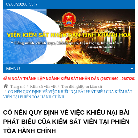
09/08/2026
6
:
55
:
7
 NGÀY THÀNH LẬP NGÀNH KIỂM SÁT NHÂN DÂN (26/7/1960 - 26/7/2026)
Trang chủ
Kiểm sát viên viết
Trao đổi nghiệp vụ kiểm sát
CÓ NÊN QUY ĐỊNH VỀ VIỆC KHIẾU NẠI BÀI PHÁT BIỂU CỦA KIỂM SÁT
VIÊN TẠI PHIÊN TÒA HÀNH CHÍNH
CÓ NÊN QUY ĐỊNH VỀ VIỆC KHIẾU NẠI BÀI
PHÁT BIỂU CỦA KIỂM SÁT VIÊN TẠI PHIÊN
TÒA HÀNH CHÍNH