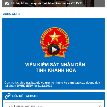
Lễ công bố và trao quyết định bổ nhiệm chức vụ VT, PVT
VIDEO CLIPS
Can no luc dieu tra, bat giu va truy to nhung ke cam dau cac duong day
toi pham DVHD (ENV-R) 31.12.2019
LIÊN KẾT WEBSITE