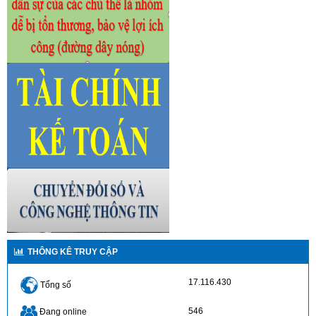
THÔNG KÊ TRUY CẬP
17.116.430
Tổng số
546
Đang online