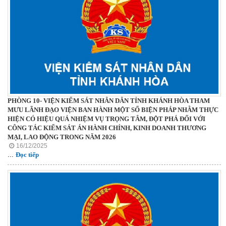
PHÒNG 10- VIỆN KIỂM SÁT NHÂN DÂN TỈNH KHÁNH HÒA THAM
MƯU LÃNH ĐẠO VIỆN BAN HÀNH MỘT SỐ BIỆN PHÁP NHẰM THỰC
HIỆN CÓ HIỆU QUẢ NHIỆM VỤ TRỌNG TÂM, ĐỘT PHÁ ĐỐI VỚI
CÔNG TÁC KIỂM SÁT ÁN HÀNH CHÍNH, KINH DOANH THƯƠNG
MẠI, LAO ĐỘNG TRONG NĂM 2026
16/12/2025
...
Đọc tiếp