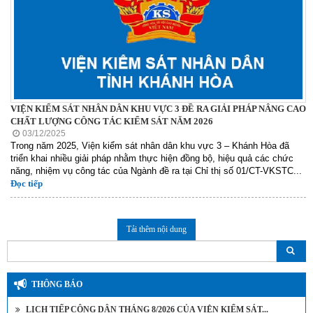
VIỆN KIỂM SÁT NHÂN DÂN KHU VỰC 3 ĐỀ RA GIẢI PHÁP NÂNG CAO
CHẤT LƯỢNG CÔNG TÁC KIỂM SÁT NĂM 2026
03/12/2025
Trong năm 2025, Viện kiểm sát nhân dân khu vực 3 – Khánh Hòa đã
triển khai nhiều giải pháp nhằm thực hiện đồng bộ, hiệu quả các chức
năng, nhiệm vụ công tác của Ngành đề ra tại Chỉ thị số 01/CT-VKSTC...
Đọc tiếp
Tải thêm nội dung
THÔNG BÁO
LỊCH TIẾP CÔNG DÂN THÁNG 8/2026 CỦA VIỆN KIỂM SÁT...