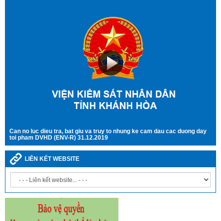
Can no luc dieu tra, bat giu va truy to nhung ke cam dau cac duong day
toi pham DVHD (ENV-R) 31.12.2019
LIÊN KẾT WEBSITE