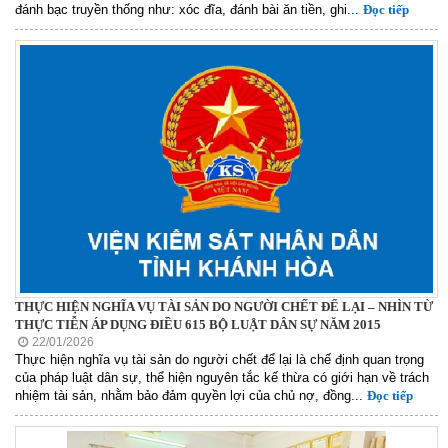
đánh bạc truyền thống như: xóc đĩa, đánh bài ăn tiền, ghi...
Đọc tiếp
THỰC HIỆN NGHĨA VỤ TÀI SẢN DO NGƯỜI CHẾT ĐỂ LẠI – NHÌN TỪ
THỰC TIỄN ÁP DỤNG ĐIỀU 615 BỘ LUẬT DÂN SỰ NĂM 2015
22/01/2026
Thực hiện nghĩa vụ tài sản do người chết để lại là chế định quan trọng
của pháp luật dân sự, thể hiện nguyên tắc kế thừa có giới hạn về trách
nhiệm tài sản, nhằm bảo đảm quyền lợi của chủ nợ, đồng...
Đọc tiếp