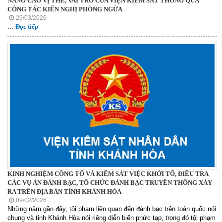
NÂNG CAO VỊ THẾ, VAI TRÒ CỦA VIỆN KIỂM SÁT THÔNG QUA
CÔNG TÁC KIẾN NGHỊ PHÒNG NGỪA
26/03/2026
...
Đọc tiếp
KINH NGHIỆM CÔNG TỐ VÀ KIỂM SÁT VIỆC KHỞI TỐ, ĐIỀU TRA
CÁC VỤ ÁN ĐÁNH BẠC, TỔ CHỨC ĐÁNH BẠC TRUYỀN THỐNG XẢY
RA TRÊN ĐỊA BÀN TỈNH KHÁNH HÒA
09/02/2026
Những năm gần đây, tội phạm liên quan đến đánh bạc trên toàn quốc nói
chung và tỉnh Khánh Hòa nói riêng diễn biến phức tạp, trong đó tội phạm