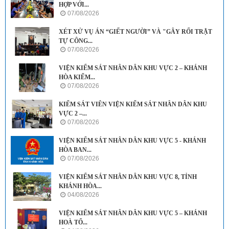
HỢP VỚI...
07/08/2026
XÉT XỬ VỤ ÁN “GIẾT NGƯỜI” VÀ "GÂY RỐI TRẬT
TỰ CÔNG...
07/08/2026
VIỆN KIỂM SÁT NHÂN DÂN KHU VỰC 2 – KHÁNH
HÒA KIỂM...
07/08/2026
KIỂM SÁT VIÊN VIỆN KIỂM SÁT NHÂN DÂN KHU
VỰC 2 –...
07/08/2026
VIỆN KIỂM SÁT NHÂN DÂN KHU VỰC 5 - KHÁNH
HÒA BAN...
07/08/2026
VIỆN KIỂM SÁT NHÂN DÂN KHU VỰC 8, TỈNH
KHÁNH HÒA...
04/08/2026
VIỆN KIỂM SÁT NHÂN DÂN KHU VỰC 5 – KHÁNH
HOÀ TỔ...