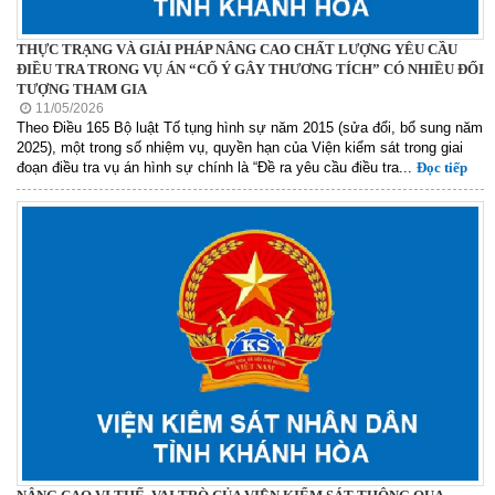
THỰC TRẠNG VÀ GIẢI PHÁP NÂNG CAO CHẤT LƯỢNG YÊU CẦU
ĐIỀU TRA TRONG VỤ ÁN “CỐ Ý GÂY THƯƠNG TÍCH” CÓ NHIỀU ĐỐI
TƯỢNG THAM GIA
11/05/2026
Theo Điều 165 Bộ luật Tố tụng hình sự năm 2015 (sửa đổi, bổ sung năm
2025), một trong số nhiệm vụ, quyền hạn của Viện kiểm sát trong giai
đoạn điều tra vụ án hình sự chính là “Đề ra yêu cầu điều tra...
Đọc tiếp