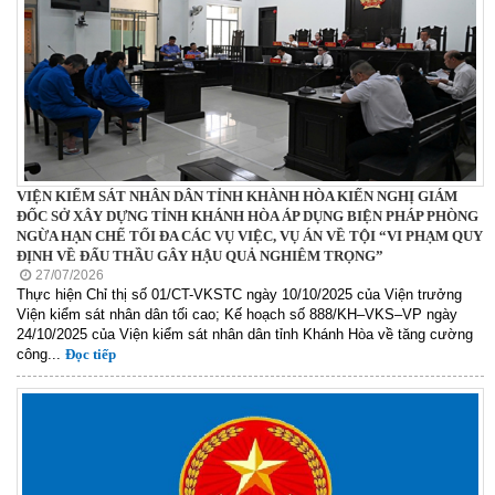
VIỆN KIỂM SÁT NHÂN DÂN TỈNH KHÀNH HÒA KIẾN NGHỊ GIÁM
ĐỐC SỞ XÂY DỰNG TỈNH KHÁNH HÒA ÁP DỤNG BIỆN PHÁP PHÒNG
NGỪA HẠN CHẾ TỐI ĐA CÁC VỤ VIỆC, VỤ ÁN VỀ TỘI “VI PHẠM QUY
ĐỊNH VỀ ĐẤU THẦU GÂY HẬU QUẢ NGHIÊM TRỌNG”
27/07/2026
Thực hiện Chỉ thị số 01/CT-VKSTC ngày 10/10/2025 của Viện trưởng
Viện kiểm sát nhân dân tối cao; Kế hoạch số 888/KH–VKS–VP ngày
24/10/2025 của Viện kiểm sát nhân dân tỉnh Khánh Hòa về tăng cường
công...
Đọc tiếp