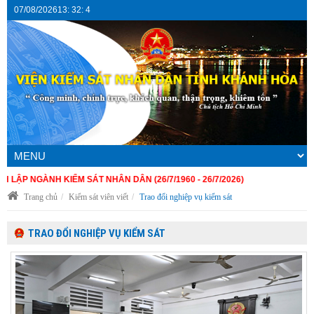
07/08/2026
13
:
32
:
5
H KIỂM SÁT NHÂN DÂN (26/7/1960 - 26/7/2026)
Trang chủ
Kiểm sát viên viết
Trao đổi nghiệp vụ kiểm sát
TRAO ĐỔI NGHIỆP VỤ KIỂM SÁT