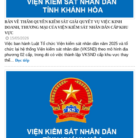
BÀN VỀ THẨM QUYỀN KIỂM SÁT GIẢI QUYẾT VỤ VIỆC KINH
DOANH, THƯƠNG MẠI CỦA VIỆN KIỂM SÁT NHÂN DÂN CẤP KHU
VỰC
15/05/2026
Việc ban hành Luật Tổ chức Viện kiểm sát nhân dân năm 2025 và tổ
chức lại hệ thống Viện kiểm sát nhân dân (VKSND) theo mô hình địa
phương 02 cấp, trong đó có việc thành lập VKSND cấp khu vực thay
thế...
Đọc tiếp