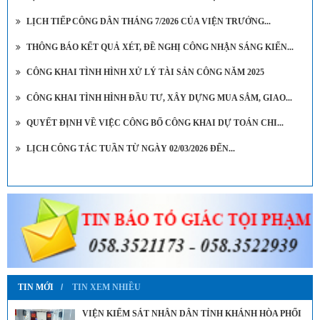
LỊCH TIẾP CÔNG DÂN THÁNG 7/2026 CỦA VIỆN TRƯỞNG...
THÔNG BÁO KẾT QUẢ XÉT, ĐỀ NGHỊ CÔNG NHẬN SÁNG KIẾN...
CÔNG KHAI TÌNH HÌNH XỬ LÝ TÀI SẢN CÔNG NĂM 2025
CÔNG KHAI TÌNH HÌNH ĐẦU TƯ, XÂY DỰNG MUA SẮM, GIAO...
QUYẾT ĐỊNH VỀ VIỆC CÔNG BỐ CÔNG KHAI DỰ TOÁN CHI...
LỊCH CÔNG TÁC TUẦN TỪ NGÀY 02/03/2026 ĐẾN...
TIN MỚI
TIN XEM NHIỀU
VIỆN KIỂM SÁT NHÂN DÂN TỈNH KHÁNH HÒA PHỐI