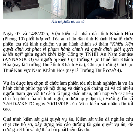
Ảnh tại phiên tòa xét xử
Ngày 07 và 14/8/2025, Viện kiểm sát nhân dân tỉnh Khánh Hòa
(Phòng 10) phối hợp với Tòa án nhân dân tỉnh Khánh Hòa tổ chức
phiên tòa rút kinh nghiệm vụ án hành chính sơ thẩm “
Khiếu kiện
quyết định xử phạt vi phạm hành chính và quyết định giải quyết
khiếu nại
” giữa người khởi kiện Công ty TNHH An Nam Sunrise
(ANNASUCO) và người bị kiện Cục trưởng Cục Thuế tỉnh Khánh
Hòa (nay là Trưởng Thuế tỉnh Khánh Hòa), Chi cục trưởng Chi Cục
Thuế Khu vực Nam Khánh Hòa (nay là Trưởng Thuế cơ sở 4).
Vụ án được lựa chọn tổ chức làm phiên tòa rút kinh nghiệm là vụ án
hành chính phức tạp về nội dung và đánh giá chứng cứ và có nhiều
người tham gia với tư cách tố tụng khác nhau,
phù hợp với các tiêu
chí của phiên tòa rút kinh nghiệm được quy định tại Hướng dẫn số
32/HD-VKSTC ngày 30/11/2018 của Viện kiểm sát nhân dân tối
cao.
Quá trình kiểm sát giải quyết vụ án, Kiểm sát viên đã nghiên cứu
chặt chẽ hồ sơ, xây dựng báo cáo đường lối giải quyết vụ án, đề
cương xét hỏi và dự thảo bài phát biểu đầy đủ.