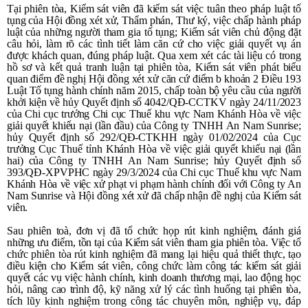
Tại phiên tòa, Kiểm sát viên đã kiểm sát việc tuân theo pháp luật tố
tụng của Hội đồng xét xử,
Thẩm phán, Thư ký, việc chấp hành pháp
luật của những người tham gia tố tụng; Kiểm sát viên chủ động
đặt
câu hỏi, làm rõ các tình tiết làm căn cứ cho việc giải quyết vụ án
được khách quan, đúng pháp luật
.
Qua xem xét các tài liệu có trong
hồ sơ và kết quả tranh luận tại phiên tòa, Kiểm sát viên phát biểu
quan điểm đề nghị Hội đồng xét xử
căn cứ điểm b khoản 2 Điều 193
Luật Tố tụng hành chính năm 2015, chấp toàn bộ yêu cầu của người
khởi kiện về hủy Quyết định số 4042/QĐ-CCTKV ngày 24/11/2023
của Chi cục trưởng Chi cục Thuế khu vực Nam Khánh Hòa về việc
giải quyết khiếu nại (lần đầu) của Công ty TNHH An Nam Sunrise;
hủy Quyết định số 292/QĐ-CTKHH ngày 01/02/2024 của Cục
trưởng Cục Thuế tỉnh Khánh Hòa về việc giải quyết khiếu nại (lần
hai) của Công ty TNHH An Nam Sunrise; hủy Quyết định số
393/QĐ-XPVPHC ngày 29/3/2024 của Chi cục Thuế khu vực Nam
Khánh Hòa về việc xử phạt vi phạm hành chính đối với Công ty An
Nam Sunrise
và Hội đồng xét xử đã chấp nhận đề nghị của Kiểm sát
viên.
Sau phiên toà, đơn vị đã tổ chức họp rút kinh nghiệm, đánh giá
những ưu điểm, tồn tại của Kiểm sát viên tham gia phiên tòa. Việc tổ
chức phiên tòa rút kinh nghiệm đã mang lại hiệu quả thiết thực, tạo
điều kiện cho Kiểm sát viên, công chức làm công tác kiểm sát giải
quyết các vụ việc hành chính, kinh doanh thương mại, lao động học
hỏi, nâng cao trình độ, kỹ năng xử lý các tình huống tại phiên tòa,
tích lũy kinh nghiệm trong công tác chuyên môn, nghiệp vụ, đáp