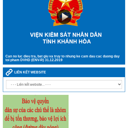
Can no luc dieu tra, bat giu va truy to nhung ke cam dau cac duong day
toi pham DVHD (ENV-R) 31.12.2019
LIÊN KẾT WEBSITE