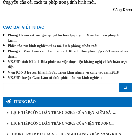
ứng yêu cầu cải cách tư pháp trong tình hình mới.
Đăng Khoa
CÁC BÀI VIẾT KHÁC
Phòng 1 kiểm sát việc giải quyết tin báo tội phạm "Mua bán trái phép linh
kiện...
Phiên tòa rút kinh nghiệm theo mô hình phòng xử án mới
Phòng 9 - Viện kiểm sát nhân dân tỉnh Khánh Hòa phối hợp với Tòa án nhân
dân...
VKSND tỉnh Khánh Hòa phúc tra việc thực hiện kháng nghị và kết luận trực
tiếp...
Viện KSND huyện Khánh Sơn: Triển khai nhiệm vụ công tác năm 2018
VKSND huyện Cam Lâm tổ chức phiên tòa rút kinh nghiệm
THÔNG BÁO
LỊCH TIẾP CÔNG DÂN THÁNG 8/2026 CỦA VIỆN KIỂM SÁT...
LỊCH TIẾP CÔNG DÂN THÁNG 7/2026 CỦA VIỆN TRƯỞNG...
THÔNG BÁO KẾT QUẢ XÉT, ĐỀ NGHỊ CÔNG NHẬN SÁNG KIẾN...