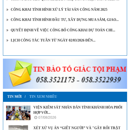
CÔNG KHAI TÌNH HÌNH XỬ LÝ TÀI SẢN CÔNG NĂM 2025
CÔNG KHAI TÌNH HÌNH ĐẦU TƯ, XÂY DỰNG MUA SẮM, GIAO...
QUYẾT ĐỊNH VỀ VIỆC CÔNG BỐ CÔNG KHAI DỰ TOÁN CHI...
LỊCH CÔNG TÁC TUẦN TỪ NGÀY 02/03/2026 ĐẾN...
TIN MỚI
TIN XEM NHIỀU
VIỆN KIỂM SÁT NHÂN DÂN TỈNH KHÁNH HÒA PHỐI
HỢP VỚI...
07/08/2026
XÉT XỬ VỤ ÁN “GIẾT NGƯỜI” VÀ "GÂY RỐI TRẬT