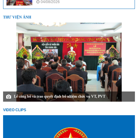
04/08/2026
THƯ VIỆN ẢNH
Lễ công bố và trao quyết định bổ nhiệm chức vụ VT, PVT
VIDEO CLIPS