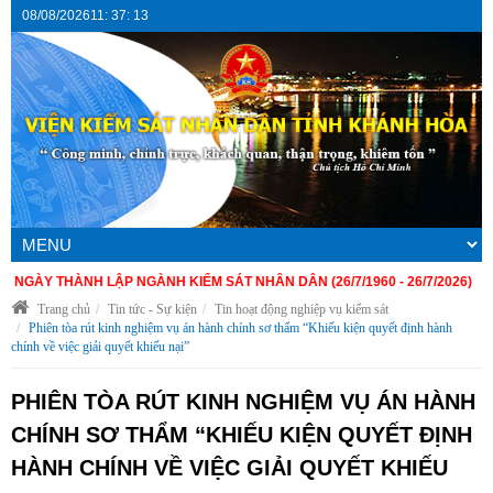
08/08/2026
11
:
37
:
13
 THÀNH LẬP NGÀNH KIỂM SÁT NHÂN DÂN (26/7/1960 - 26/7/2026)
Trang chủ
Tin tức - Sự kiện
Tin hoạt động nghiệp vụ kiểm sát
Phiên tòa rút kinh nghiệm vụ án hành chính sơ thẩm “Khiếu kiện quyết định hành
chính về việc giải quyết khiếu nại”
PHIÊN TÒA RÚT KINH NGHIỆM VỤ ÁN HÀNH
CHÍNH SƠ THẨM “KHIẾU KIỆN QUYẾT ĐỊNH
HÀNH CHÍNH VỀ VIỆC GIẢI QUYẾT KHIẾU