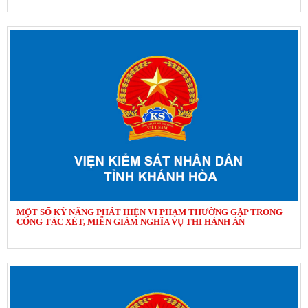
MỘT SỐ KỸ NĂNG PHÁT HIỆN VI PHẠM THƯỜNG GẶP TRONG
CÔNG TÁC XÉT, MIỄN GIẢM NGHĨA VỤ THI HÀNH ÁN