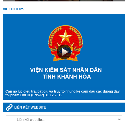
VIDEO CLIPS
Can no luc dieu tra, bat giu va truy to nhung ke cam dau cac duong day
toi pham DVHD (ENV-R) 31.12.2019
LIÊN KẾT WEBSITE