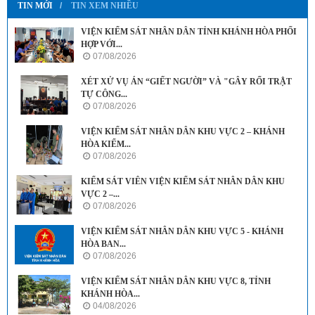
TIN MỚI
TIN XEM NHIỀU
VIỆN KIỂM SÁT NHÂN DÂN TỈNH KHÁNH HÒA PHỐI
HỢP VỚI...
07/08/2026
XÉT XỬ VỤ ÁN “GIẾT NGƯỜI” VÀ "GÂY RỐI TRẬT
TỰ CÔNG...
07/08/2026
VIỆN KIỂM SÁT NHÂN DÂN KHU VỰC 2 – KHÁNH
HÒA KIỂM...
07/08/2026
KIỂM SÁT VIÊN VIỆN KIỂM SÁT NHÂN DÂN KHU
VỰC 2 –...
07/08/2026
VIỆN KIỂM SÁT NHÂN DÂN KHU VỰC 5 - KHÁNH
HÒA BAN...
07/08/2026
VIỆN KIỂM SÁT NHÂN DÂN KHU VỰC 8, TỈNH
KHÁNH HÒA...
04/08/2026