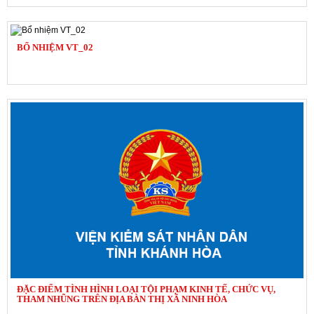
BỔ NHIỆM VT_02
ĐẶC ĐIỂM TÌNH HÌNH LOẠI TỘI PHẠM KINH TẾ, CHỨC VỤ,
THAM NHŨNG TRÊN ĐỊA BÀN THỊ XÃ NINH HÒA