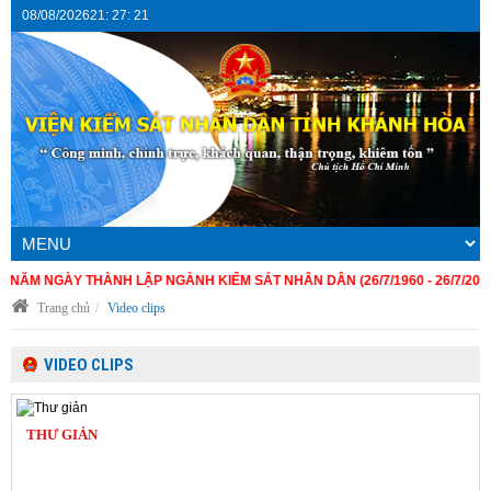
08/08/2026
21
:
27
:
22
NGÀY THÀNH LẬP NGÀNH KIỂM SÁT NHÂN DÂN (26/7/1960 - 26/7/2026)
Trang chủ
Video clips
VIDEO CLIPS
THƯ GIẢN