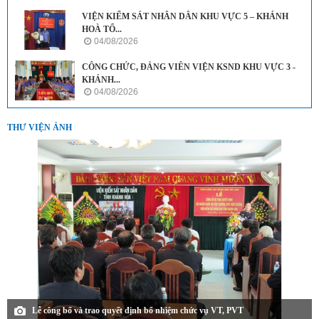
VIỆN KIỂM SÁT NHÂN DÂN KHU VỰC 5 – KHÁNH
HOÀ TỔ...
04/08/2026
CÔNG CHỨC, ĐẢNG VIÊN VIỆN KSND KHU VỰC 3 -
KHÁNH...
04/08/2026
THƯ VIỆN ẢNH
Lễ công bố và trao quyết định bổ nhiệm chức vụ VT, PVT