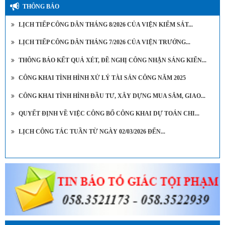
THÔNG BÁO
LỊCH TIẾP CÔNG DÂN THÁNG 8/2026 CỦA VIỆN KIỂM SÁT...
LỊCH TIẾP CÔNG DÂN THÁNG 7/2026 CỦA VIỆN TRƯỞNG...
THÔNG BÁO KẾT QUẢ XÉT, ĐỀ NGHỊ CÔNG NHẬN SÁNG KIẾN...
CÔNG KHAI TÌNH HÌNH XỬ LÝ TÀI SẢN CÔNG NĂM 2025
CÔNG KHAI TÌNH HÌNH ĐẦU TƯ, XÂY DỰNG MUA SẮM, GIAO...
QUYẾT ĐỊNH VỀ VIỆC CÔNG BỐ CÔNG KHAI DỰ TOÁN CHI...
LỊCH CÔNG TÁC TUẦN TỪ NGÀY 02/03/2026 ĐẾN...