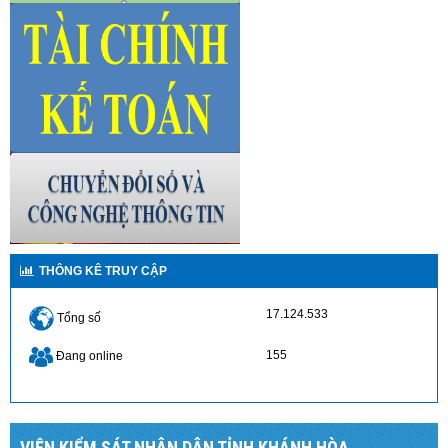
THÔNG KÊ TRUY CẬP
17.124.533
Tổng số
155
Đang online
VIỆN KIỂM SÁT NHÂN DÂN TỈNH KHÁNH HÒA