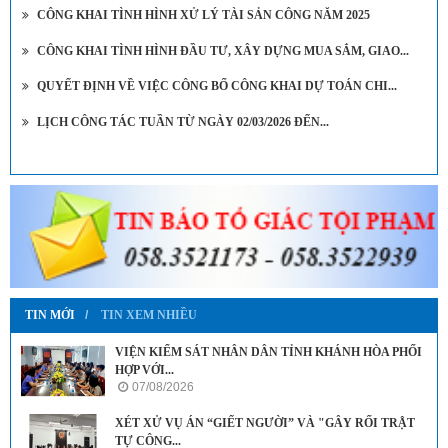
CÔNG KHAI TÌNH HÌNH XỬ LÝ TÀI SẢN CÔNG NĂM 2025
CÔNG KHAI TÌNH HÌNH ĐẦU TƯ, XÂY DỰNG MUA SẮM, GIAO...
QUYẾT ĐỊNH VỀ VIỆC CÔNG BỐ CÔNG KHAI DỰ TOÁN CHI...
LỊCH CÔNG TÁC TUẦN TỪ NGÀY 02/03/2026 ĐẾN...
TIN MỚI
TIN XEM NHIỀU
VIỆN KIỂM SÁT NHÂN DÂN TỈNH KHÁNH HÒA PHỐI
HỢP VỚI...
07/08/2026
XÉT XỬ VỤ ÁN “GIẾT NGƯỜI” VÀ "GÂY RỐI TRẬT
TỰ CÔNG...