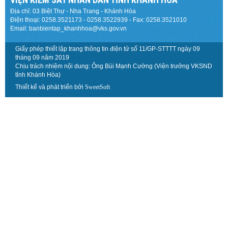
Địa chỉ: 03 Biệt Thự - Nha Trang - Khánh Hòa
Điện thoại: 0258.3521173 - 0258.3522939 - Fax: 0258.3521010
Email: banbientap_khanhhoa@vks.gov.vn
Giấy phép thiết lập trang thông tin điện tử số 11/GP-STTTT ngày 09
tháng 09 năm 2019
Chịu trách nhiệm nội dung: Ông Bùi Mạnh Cường (Viện trưởng VKSND
tỉnh Khánh Hòa)
Thiết kế và phát triển bởi
SweetSoft