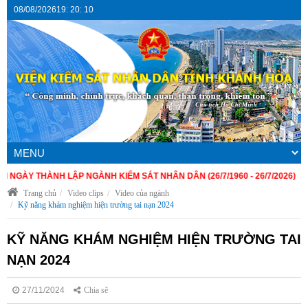
08/08/2026
19
:
20
:
10
 THÀNH LẬP NGÀNH KIỂM SÁT NHÂN DÂN (26/7/1960 - 26/7/2026)
Trang chủ
Video clips
Video của ngành
Kỹ năng khám nghiệm hiện trường tai nạn 2024
KỸ NĂNG KHÁM NGHIỆM HIỆN TRƯỜNG TAI
NẠN 2024
27/11/2024
Chia sẽ