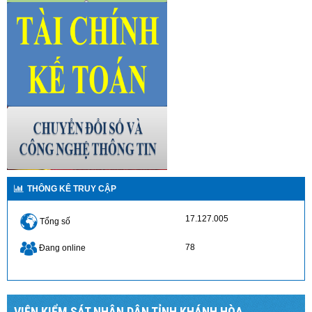
THÔNG KÊ TRUY CẬP
17.127.005
Tổng số
78
Đang online
VIỆN KIỂM SÁT NHÂN DÂN TỈNH KHÁNH HÒA