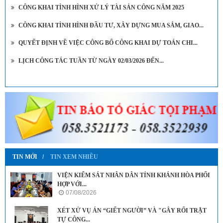
CÔNG KHAI TÌNH HÌNH XỬ LÝ TÀI SẢN CÔNG NĂM 2025
CÔNG KHAI TÌNH HÌNH ĐẦU TƯ, XÂY DỰNG MUA SẮM, GIAO...
QUYẾT ĐỊNH VỀ VIỆC CÔNG BỐ CÔNG KHAI DỰ TOÁN CHI...
LỊCH CÔNG TÁC TUẦN TỪ NGÀY 02/03/2026 ĐẾN...
TIN MỚI
TIN XEM NHIỀU
VIỆN KIỂM SÁT NHÂN DÂN TỈNH KHÁNH HÒA PHỐI
HỢP VỚI...
07/08/2026
XÉT XỬ VỤ ÁN “GIẾT NGƯỜI” VÀ "GÂY RỐI TRẬT
TỰ CÔNG...