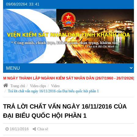
09/08/2026
4
:
33
:
42
ÀY THÀNH LẬP NGÀNH KIỂM SÁT NHÂN DÂN (26/7/1960 - 26/7/2026)
Trang chủ
Video clips
Video
Trả lời chất vấn ngày 16/11/2016 của Đại biểu quốc hội phần 1
TRẢ LỜI CHẤT VẤN NGÀY 16/11/2016 CỦA
ĐẠI BIỂU QUỐC HỘI PHẦN 1
16/11/2016
Chia sẽ