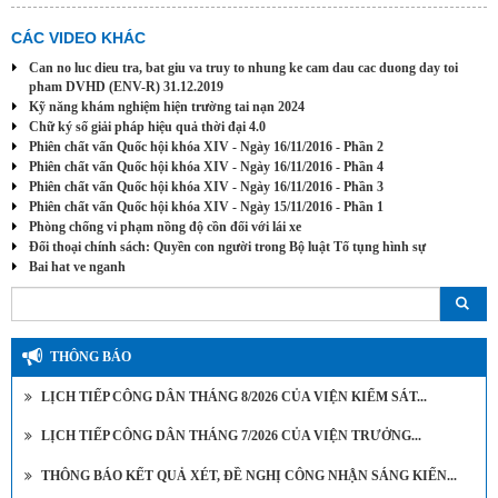
CÁC VIDEO KHÁC
Can no luc dieu tra, bat giu va truy to nhung ke cam dau cac duong day toi
pham DVHD (ENV-R) 31.12.2019
Kỹ năng khám nghiệm hiện trường tai nạn 2024
Chữ ký số giải pháp hiệu quả thời đại 4.0
Phiên chất vấn Quốc hội khóa XIV - Ngày 16/11/2016 - Phần 2
Phiên chất vấn Quốc hội khóa XIV - Ngày 16/11/2016 - Phần 4
Phiên chất vấn Quốc hội khóa XIV - Ngày 16/11/2016 - Phần 3
Phiên chất vấn Quốc hội khóa XIV - Ngày 15/11/2016 - Phần 1
Phòng chống vi phạm nồng độ cồn đối với lái xe
Đối thoại chính sách: Quyền con người trong Bộ luật Tố tụng hình sự
Bai hat ve nganh
THÔNG BÁO
LỊCH TIẾP CÔNG DÂN THÁNG 8/2026 CỦA VIỆN KIỂM SÁT...
LỊCH TIẾP CÔNG DÂN THÁNG 7/2026 CỦA VIỆN TRƯỞNG...
THÔNG BÁO KẾT QUẢ XÉT, ĐỀ NGHỊ CÔNG NHẬN SÁNG KIẾN...