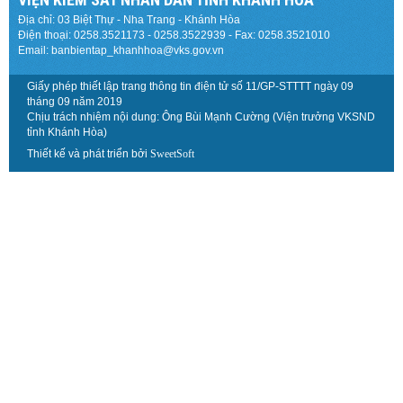
Địa chỉ: 03 Biệt Thự - Nha Trang - Khánh Hòa
Điện thoại: 0258.3521173 - 0258.3522939 - Fax: 0258.3521010
Email: banbientap_khanhhoa@vks.gov.vn
Giấy phép thiết lập trang thông tin điện tử số 11/GP-STTTT ngày 09
tháng 09 năm 2019
Chịu trách nhiệm nội dung: Ông Bùi Mạnh Cường (Viện trưởng VKSND
tỉnh Khánh Hòa)
Thiết kế và phát triển bởi
SweetSoft