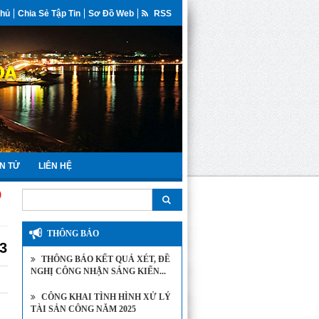
Chủ
Chia Sẻ Tập Tin
Sơ Đồ Web
RSS
N TỬ
LIÊN HỆ
THÔNG BÁO
3
THÔNG BÁO KẾT QUẢ XÉT, ĐỀ
NGHỊ CÔNG NHẬN SÁNG KIẾN...
CÔNG KHAI TÌNH HÌNH XỬ LÝ
TÀI SẢN CÔNG NĂM 2025