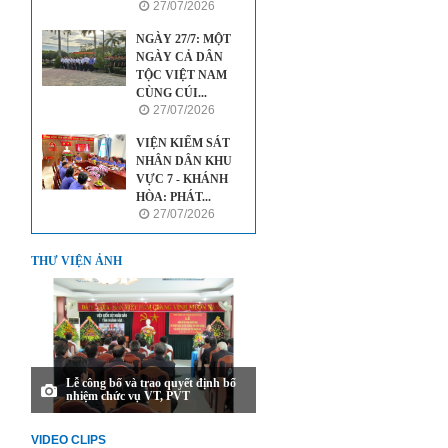
27/07/2026
NGÀY 27/7: MỘT
NGÀY CẢ DÂN
TỘC VIỆT NAM
CÙNG CÚI...
27/07/2026
VIỆN KIỂM SÁT
NHÂN DÂN KHU
VỰC 7 - KHÁNH
HÒA: PHÁT...
27/07/2026
THƯ VIỆN ẢNH
Lễ công bố và trao quyết định bổ
nhiệm chức vụ VT, PVT
VIDEO CLIPS