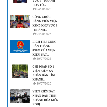
VỰC 5 – KHÁNH
HOÀ TỔ...
04/08/2026
CÔNG CHỨC,
ĐẢNG VIÊN VIỆN
KSND KHU VỰC 3
- KHÁNH...
04/08/2026
LỊCH TIẾP CÔNG
DÂN THÁNG
8/2026 CỦA VIỆN
KIỂM SÁT...
30/07/2026
CHI ĐOÀN SỐ 1
VIỆN KIỂM SÁT
NHÂN DÂN TỈNH
KHÁNH...
30/07/2026
VIỆN KIỂM SÁT
NHÂN DÂN TỈNH
KHÀNH HÒA KIẾN
NGHỊ...