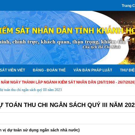
Trang 
SÁT VIÊN VIẾT
ĐẢNG - ĐOÀN THỂ
VĂN BẢN PHÁP LUẬT
THƯ ĐIỆ
ÀY THÀNH LẬP NGÀNH KIỂM SÁT NHÂN DÂN (26/7/1960 - 26/7/2026)
dự toán thu chi ngân sách quý III năm 2023
 TOÁN THU CHI NGÂN SÁCH QUÝ III NĂM 202
ơn vị dự toán sử dụng ngân sách nhà nước)