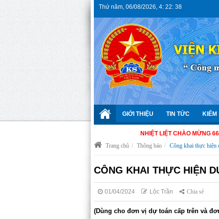
Thứ năm
,
06/08/2026
,
4
:
22
:
39
GIỚI THIỆU
TIN TỨC
KIỂM 
NHIỆT LIỆT CHÀO MỪNG 66 NĂM NG
Trang chủ
Thông báo
Công khai thực hiện 
CÔNG KHAI THỰC HIỆN DỰ
01/04/2024
Lộc Trần
Chia sẻ
(Dùng cho đơn vị dự toán cấp trên và đ