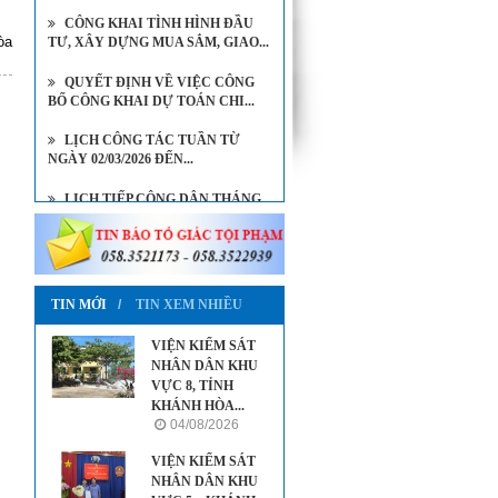
CÔNG KHAI TÌNH HÌNH ĐẦU
òa
TƯ, XÂY DỰNG MUA SẮM, GIAO...
QUYẾT ĐỊNH VỀ VIỆC CÔNG
BỐ CÔNG KHAI DỰ TOÁN CHI...
LỊCH CÔNG TÁC TUẦN TỪ
NGÀY 02/03/2026 ĐẾN...
LỊCH TIẾP CÔNG DÂN THÁNG
8/2026 CỦA VIỆN KIỂM SÁT...
LỊCH TIẾP CÔNG DÂN THÁNG
7/2026 CỦA VIỆN TRƯỞNG...
TIN MỚI
TIN XEM NHIỀU
VIỆN KIỂM SÁT
NHÂN DÂN KHU
VỰC 8, TỈNH
KHÁNH HÒA...
04/08/2026
VIỆN KIỂM SÁT
NHÂN DÂN KHU